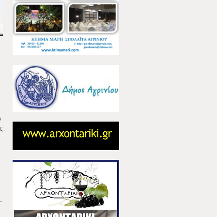
υ
ς
–