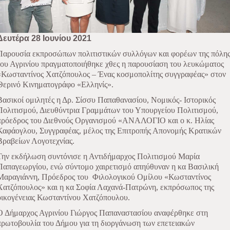
Δευτέρα 28 Ιουνίου 2021
Παρουσία εκπροσώπων πολιτιστικών συλλόγων και φορέων της πόλη
του Αγρινίου πραγματοποιήθηκε χθες η παρουσίαση του λευκώματος
«Κωσταντίνος Χατζόπουλος – Ένας κοσμοπολίτης συγγραφέας» στον
Θερινό Κινηματογράφο «Ελληνίς».
Βασικοί ομιλητές η Δρ. Σίσσυ Παπαθανασίου, Νομικός- Ιστορικός
Πολιτισμού, Διευθύντρια Γραμμάτων του Υπουργείου Πολιτισμού,
πρόεδρος του Διεθνούς Οργανισμού «ΑΝΑΛΟΓΙΟ και ο κ. Ηλίας
Καφάογλου, Συγγραφέας, μέλος της Επιτροπής Απονομής Κρατικών
Βραβείων Λογοτεχνίας.
Την εκδήλωση συντόνισε η Αντιδήμαρχος Πολιτισμού Μαρία
Παπαγεωργίου, ενώ σύντομο χαιρετισμό απηύθυναν
η κα Βασιλική
Μαραγιάννη,
Π
ρόεδρος του
Φιλολογικού Ομίλου «Κωσταντίνος
Χατζόπουλος» και η κα Σοφία Λαχανά-Πατρώνη, εκπρόσωπος της
οικογένειας Κωσταντίνου Χατζόπουλου.
Ο Δήμαρχος Αγρινίου Γιώργος Παπαναστασίου αναφέρθηκε στη
πρωτοβουλία του Δήμου για τη διοργάνωση των επετειακών