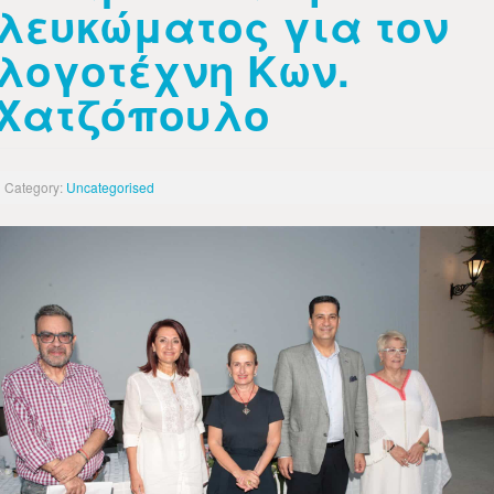
λευκώματος για τον
λογοτέχνη Κων.
Χατζόπουλο
Category:
Uncategorised