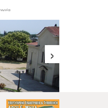
ινωνία
›