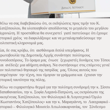
Θέλω να σας διαβεβαιώσω ότι, οι εκδηλώσεις προς τιμήν του Κ.
Χατζόπουλου, θα υλοποιηθούν αποδίδοντας το μεγαλείο του μεγάλου
Αγρινιώτη. Η προσπάθεια θα συνεχιστεί
γιατί πιστεύουμε ότι έχουμε
ιστορικό χρέος
να διαφυλάξουμε και να μεταλαμπαδεύσουμε την
πολιτιστική κληρονομιά μας.
Και, δε σας κρύβω, ότι
αισθάνομαι διπλά υπερήφανος. Η
πρωτοβουλία της Δημοτικής Αρχής συνάντησε πολύτιμους
συνοδοιπόρους. Το όραμα μας
ένωσε
ξεχωριστές δυνάμεις του Τόπο
και
ανέδειξε μια αδήριτη ανάγκη. Να συστήσουμε στις επόμενες γενιέ
τον πολιτιστικό θησαυρό της πατρίδας
μας. Όλους αυτούς
που
υπηρέτησαν
την τέχνη, που τίμησαν τα γράμματα και
έχτισαν την
ιστορική ταυτότητα της πόλης.
Θέλω να ευχαριστήσω θερμά για την πολύτιμη συνδρομή την κ. Σίσσυ
Παπαθανασίου,
την κ. Σοφία Λαχανά-Πατρώνη, ως εκπρόσωπο της
οικογένειας Χατζόπουλου, τον Φιλολογικό & Λογοτεχνικό Όμιλο
«Κωσταντίνος Χατζόπουλος» και την κ. Μαραγιάννη, το
Λαογραφικό 
Ιστορικό – Φιλολογικό Μουσείο Αιτωλοακαρνανίας, τον
Σύνδεσμο