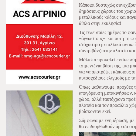
Κάποιοι δυστυχώς συνεχίζου
δημόσιους χώρους του χωριο
μεταλλικούς κάδους και παγκ
δίπλα στην εκκλησία!
Τις τελευταίες ημέρες το φα
«άγνωστους»
και αυτή τη φ
στόχαστρο μεταλλικά αντικεί
συντριβάνι) στην πλατεία κα
Μάλιστα προκαλεί εντύπωση 
τσιμεντένια βάση της, μια μ
για να αποτρέψει κάποιους 
αυτοσχέδιους ελιγμούς με τ
Όπως μαθαίνουμε, προχθές τι
απαγόρευση μετακινήσεων, κλ
χώρο, αλλά ταυτόχρονα προέ
πλατεία και τον προαύλιο χώ
βρίσκονταν εκεί.
Σύμφωνα με ενημέρωση, με 
θα επιδιορθωθούν άμεσα οι φθ