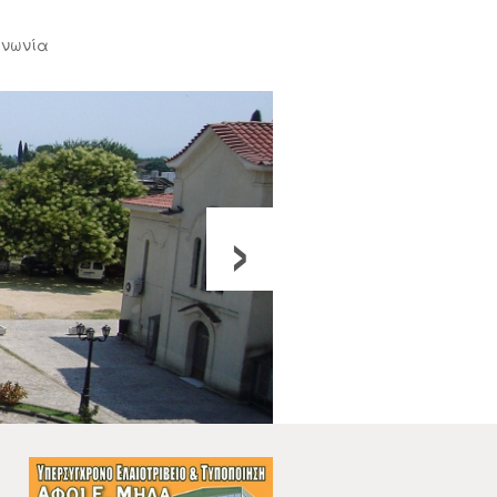
ινωνία
›