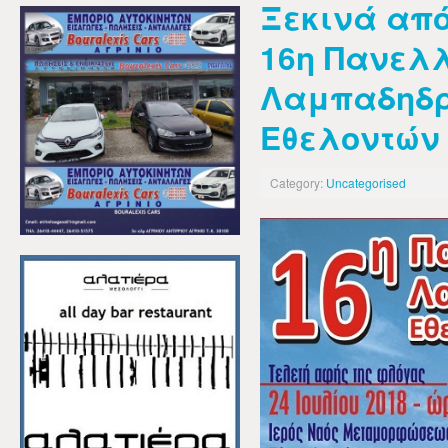
Ξεκινά από
16η Πανελ
Λαμπαδηδ
Εθελοντών
Category:
Uncategorised