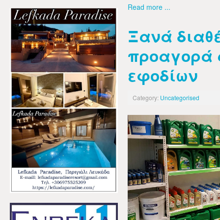
Read more ...
Ξανά διαθέ
προαγορά 
εφοδίων
Category:
Uncategorised