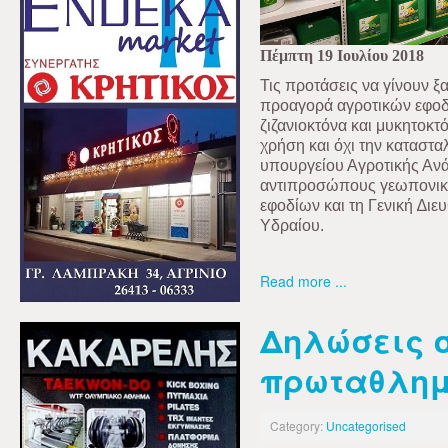
Πέμπτη 19 Ιουλίου 2018
Τις προτάσεις να γίνουν ξ
προαγορά αγροτικών εφοδ
ζιζανιοκτόνα και μυκητοκτ
χρήση και όχι την κατασταλ
υπουργείου Αγροτικής Ανά
αντιπροσώπους γεωπονικ
εφοδίων και τη Γενική ∆ι
Υδραίου.
Read more ...
Δηλώσεις 
πρωταθλημ
Category:
Uncategorised