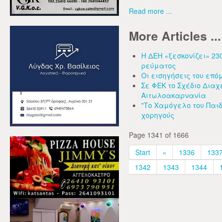
Read more ...
More Articles ...
Η ΔΕΗ «ξεσκονίζει» 230
ρεύματος
Οι εισηγήσεις του επ
Σε ΦΕΚ το Σχέδιο Διαχ
Αιτωλοακαρνανία
"Το Χαμόγελο του Παιδ
χορηγούς
Page 1341 of 1666
Start
«
1336
133
1342
1343
1344