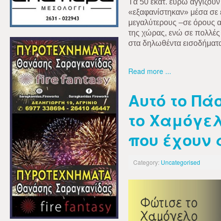
Tα 50 εκατ. ευρώ αγγίζουν
«εξαφανίστηκαν» μέσα σε 
μεγαλύτερους –σε όρους 
της χώρας, ενώ σε πολλές
στα δηλωθέντα εισοδήματα
Read more ...
Αυτό το Πά
το Χαμόγελ
που έχουν
Category:
Uncategorised