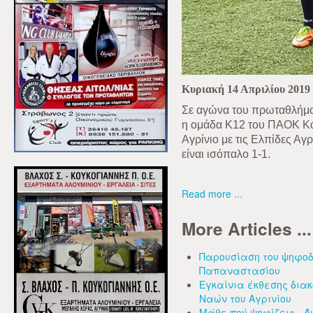
Κυριακή 14 Απριλίου 2019
Σε αγώνα του πρωταθλήματ
η ομάδα Κ12 του ΠΑΟΚ Κα
Αγρίνιο με τις Ελπίδες Αγρ
είναι ισόπαλο 1-1.
Read more ...
More Articles ...
Παρουσίαση του ψηφοδ
Παπαναστασίου
Εγκαίνια έκθεσης δια
Ναών του Αγρινίου
Μάθε πού ψηφίζεις - Ά