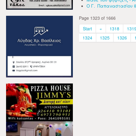
Ο Γ. Παπαναστασίου θ
Page 1323 of 1666
Start
«
1318
131
1324
1325
1326