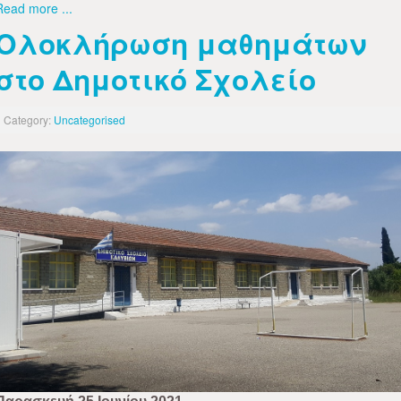
Read more ...
Ολοκλήρωση μαθημάτων
στο Δημοτικό Σχολείο
Category:
Uncategorised