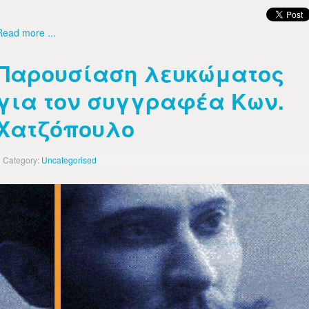
Read more ...
Παρουσίαση λευκώματος
για τον συγγραφέα Κων.
Χατζόπουλο
Category:
Uncategorised