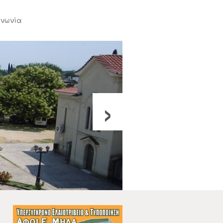
ινωνία
›