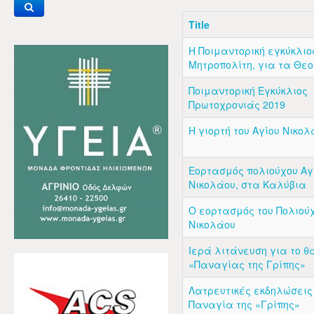
Title
Η Ποιμαντορική εγκύκλιο
Μητροπολίτη, για τα Θ
Ποιμαντορική Εγκύκλιος
Πρωτοχρονιάς 2019
Η γιορτή του Αγίου Νικολ
Εορτασμός πολιούχου Αγ
Νικολάου, στα Καλύβια
Ο εορτασμός του Πολιούχ
Νικολάου
Ιερά λιτάνευση για το θ
«Παναγίας της Γρίπης»
Λατρευτικές εκδηλώσεις 
Παναγία της «Γρίπης»