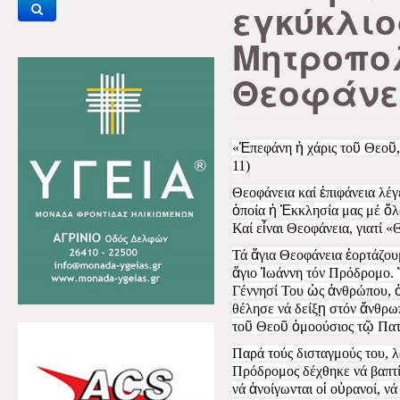
εγκύκλιο
Μητροπολ
Θεοφάν
«
Ἐ
πεφάνη
ἡ
χάρις το
ῦ
Θεο
ῦ
11)
Θεοφάνεια καί
ἐ
πιφάνεια λέγ
ὁ
ποία
ἡ
Ἐ
κκλησία μας μέ
ὅ
λ
Καί ε
ἶ
ναι Θεοφάνεια, γιατί 
Τά
ἅ
για Θεοφάνεια
ἑ
ορτάζου
ἅ
γιο
Ἰ
ωάννη τόν Πρόδρομο.
Γέννησί Του
ὡ
ς
ἀ
νθρώπου,
θέλησε νά δείξ
ῃ
στόν
ἄ
νθρω
το
ῦ
Θεο
ῦ
ὁ
μοούσιος τ
ῷ
Πατ
Παρά τούς δισταγμούς του, 
Πρόδρομος δέχθηκε νά βαπτ
νά
ἀ
νοίγωνται ο
ἱ
ο
ὐ
ρανοί, νά