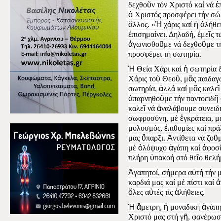
δεχθο
ῦ
ν τόν Χριστό καί νά
ἐ
ὁ
Χριστός προσφέρει τήν σ
ἄ
λλος. «
Ἡ
χάρις καί
ἡ
ἀ
λήθε
ἐ
πισημαίνει. Δηλαδή,
ἐ
με
ῖ
ς 
ἀ
γωνισθο
ῦ
με νά δεχθο
ῦ
με τ
προσφέρει τή σωτηρία.
Ἡ
Θεία Χάρι καί
ἡ
σωτηρία δ
Χάρις το
ῦ
Θεο
ῦ
, μ
ᾶ
ς παιδαγ
σωτηρία,
ἀ
λλά καί μ
ᾶ
ς καλε
ῖ
ἀ
παρνηθο
ῦ
με τήν παντοειδ
ῆ
καλε
ῖ
νά
ἀ
ναλάβουμε συνει
σωφροσύνη, μέ
ἐ
γκράτεια, 
μολυσμός,
ἐ
πιθυμίες καί πρά
μας
ὕ
παρξι.
Ἀ
ντίθετα νά ζο
ῦ
μέ
ὁ
λόψυχο
ἀ
γάπη καί
ἀ
φοσί
πλήρη
ὑ
πακοή στό θε
ῖ
ο θελή
Ἀ
γαπητοί, σήμερα α
ὐ
τή τήν
καρδιά μας καί μέ πίστι καί
ἀ
ὅ
λες α
ὐ
τές τίς
ἀ
λήθειες.
Ἡ
ἄ
μετρη,
ἡ
μοναδική
ἀ
γάπη
Χριστό μας στή γ
ῆ
, φανέρωσ