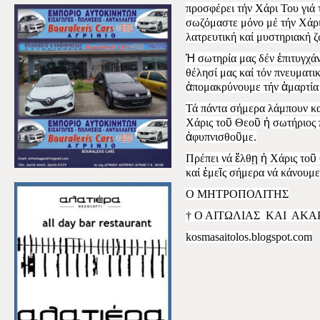
προσφέρει τήν Χάρι Του γιά 
σωζόμαστε μόνο μέ τήν Χάρι
λατρευτική καί μυστηριακή ζ
Ἡ
σωτηρία μας δέν
ἐ
πιτυγχά
θέλησί μας καί τόν πνευματι
ἀ
πομακρύνουμε τήν
ἁ
μαρτία
Τά πάντα σήμερα λάμπουν κ
Χάρις το
ῦ
Θεο
ῦ
ἡ
σωτήριος 
ἀ
φυπνισθο
ῦ
με.
Πρέπει νά
ἔ
λθ
ῃ
ἡ
Χάρις το
ῦ
καί
ἐ
με
ῖ
ς σήμερα νά κάνουμ
Ο ΜΗΤΡΟΠΟΛΙΤΗΣ
† Ο ΑΙΤΩΛΙΑΣ
ΚΑΙ
ΑΚΑ
kosmasaitolos.blogspot.com