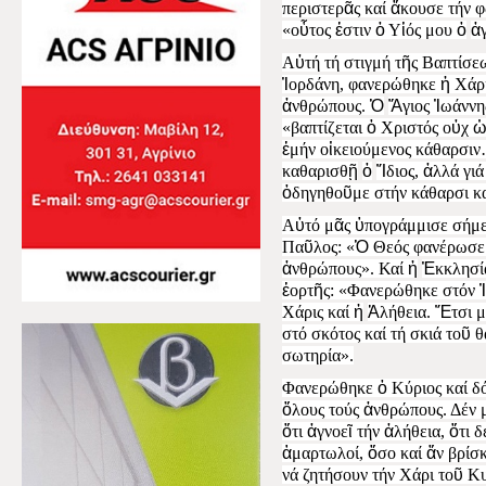
περιστερ
ᾶ
ς καί
ἄ
κουσε τήν φ
«ο
ὗ
τος
ἐ
στιν
ὁ
Υ
ἱ
ός μου
ὁ
ἀ
Α
ὐ
τή τή στιγμή τ
ῆ
ς Βαπτίσ
Ἰ
ορδάνη, φανερώθηκε
ἡ
Χάρι
ἀ
νθρώπους.
Ὁ
Ἅ
γιος
Ἰ
ωάνν
«βαπτίζεται
ὁ
Χριστός ο
ὐ
χ
ἐ
μήν ο
ἰ
κειούμενος κάθαρσιν
καθαρισθ
ῇ
ὁ
Ἴ
διος,
ἀ
λλά γιά
ὁ
δηγηθο
ῦ
με στήν κάθαρσι κα
Α
ὐ
τό μ
ᾶ
ς
ὑ
πογράμμισε σήμ
Πα
ῦ
λος: «
Ὁ
Θεός φανέρωσε τ
ἀ
νθρώπους». Καί
ἡ
Ἐ
κκλησί
ἑ
ορτ
ῆ
ς: «Φανερώθηκε στόν
Ἰ
Χάρις καί
ἡ
Ἀ
λήθεια.
Ἔ
τσι 
στό σκότος καί τή σκιά το
ῦ
θ
σωτηρία».
Φανερώθηκε
ὁ
Κύριος καί 
ὅ
λους τούς
ἀ
νθρώπους. Δέν 
ὅ
τι
ἀ
γνοε
ῖ
τήν
ἀ
λήθεια,
ὅ
τι 
ἁ
μαρτωλοί,
ὅ
σο καί
ἄ
ν βρίσ
νά ζητήσουν τήν Χάρι το
ῦ
Κυ