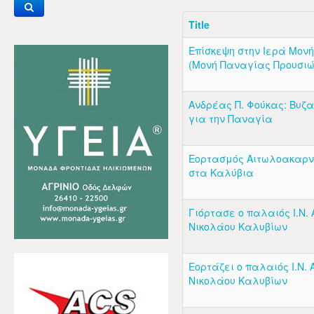
Title
Επίσκεψη στην Ιερά Μον
(Μονή Παναγίας Προυσιώ
Ανδρέας Π. Φούκας: Βυζα
για την Παναγία
Εορτασμός Αιτωλοακαρν
στα Καλύβια
Γιόρτασε ο παλαιός Ι.Ν. 
Νικολάου Καλυβίων
Εορτάζει ο παλαιός Ι.Ν. 
Νικολάου Καλυβίων