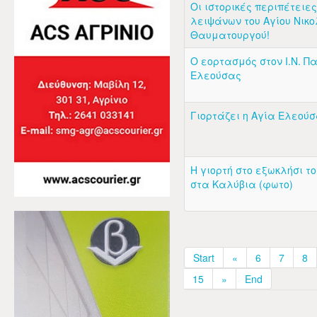
Οι ιστορικές περιπέτειε
λειψάνων του Αγίου Νικο
Θαυματουργού!
Ο εορτασμός στον Ι.Ν. Π
Ελεούσας
Γιορτάζει η Αγία Ελεού
Η γιορτή στο εξωκλήσι τ
στα Καλύβια (φωτο)
Start
«
6
7
8
15
»
End