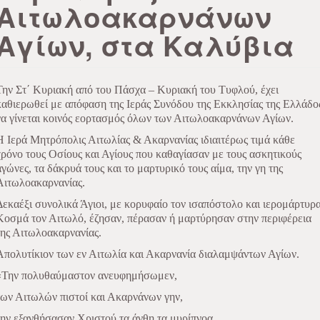
Αιτωλοακαρνάνων
Αγίων, στα Καλύβια
Την Στ΄ Κυριακή από του Πάσχα – Κυριακή του Τυφλού, έχει
καθιερωθεί με απόφαση της Ιεράς Συνόδου της Εκκλησίας της Ελλάδο
να γίνεται κοινός εορτασμός όλων των Αιτωλοακαρνάνων Αγίων.
Η Ιερά Μητρόπολις Αιτωλίας & Ακαρνανίας ιδιαιτέρως τιμά κάθε
χρόνο τους Οσίους και Αγίους που καθαγίασαν με τους ασκητικούς
αγώνες, τα δάκρυά τους και το μαρτυρικό τους αίμα, την γη της
Αιτωλοακαρνανίας.
Δεκαέξι συνολικά Άγιοι, με κορυφαίο τον ισαπόστολο και ιερομάρτυρ
Κοσμά τον Αιτωλό, έζησαν, πέρασαν ή μαρτύρησαν στην περιφέρεια
της Αιτωλοακαρνανίας.
Απολυτίκιον των εν Αιτωλία και Ακαρνανία διαλαμψάντων Αγίων.
«Την πολυθαύμαστον ανευφημήσωμεν,
των Αιτωλών πιστοί και Ακαρνάνων γην,
την εξανθήσασαν Χριστού τα άνθη τα μυρίπνοα.