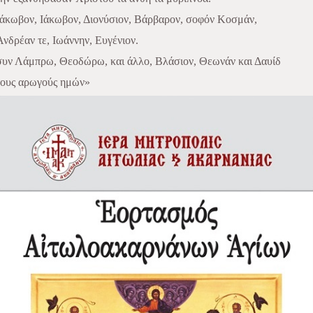
Ιάκωβον, Ιάκωβον, Διονύσιον, Βάρβαρον, σοφόν Κοσμάν,
Ανδρέαν τε, Ιωάννην, Ευγένιον.
συν Λάμπρω, Θεοδώρω, και άλλο, Βλάσιον, Θεωνάν και Δαυίδ
τους αρωγούς ημών»