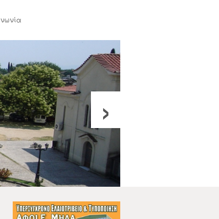
ινωνία
›