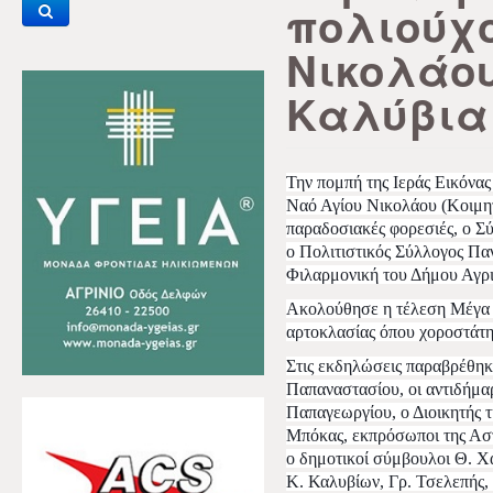
πολιούχο
Νικολάου
Καλύβια
Την πομπή της Ιεράς Εικόνας
Ναό Αγίου Νικολάου (Κοιμητ
παραδοσιακές φορεσιές, ο 
ο Πολιτιστικός Σύλλογος Πα
Φιλαρμονική του Δήμου Αγρι
Ακολούθησε η τέλεση Μέγα 
αρτοκλασίας όπου χοροστάτη
Στις εκδηλώσεις παραβρέθηκα
Παπαναστασίου, οι αντιδήμαρ
Παπαγεωργίου, ο Διοικητής 
Μπόκας, εκπρόσωποι της Αστ
ο δημοτικοί σύμβουλοι Θ. Χα
Κ. Καλυβίων, Γρ. Τσελεπής,