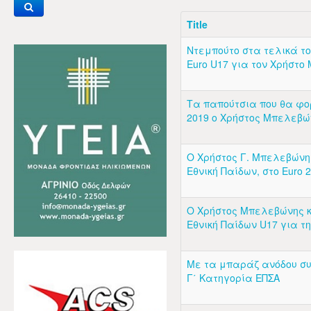
Title
Ντεμπούτο στα τελικά τ
Euro U17 για τον Χρήστ
Τα παπούτσια που θα φο
2019 o Χρήστος Μπελεβ
Ο Χρήστος Γ. Μπελεβώνη
Εθνική Παίδων, στο Euro 2
Ο Χρήστος Μπελεβώνης κ
Εθνική Παίδων U17 για την
Με τα μπαράζ ανόδου συ
Γ΄ Κατηγορία ΕΠΣΑ