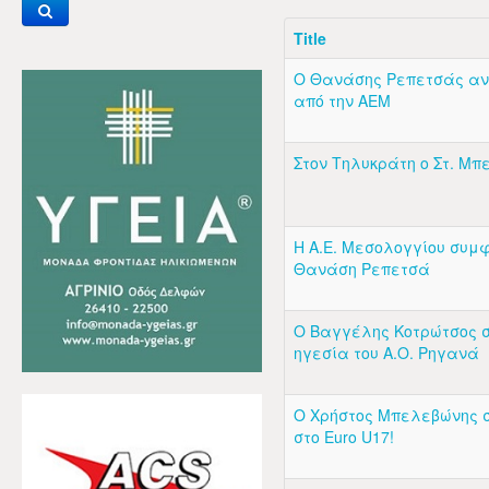
Title
Ο Θανάσης Ρεπετσάς αν
από την ΑΕΜ
Στον Τηλυκράτη ο Στ. Μ
Η Α.Ε. Μεσολογγίου συμ
Θανάση Ρεπετσά
Ο Βαγγέλης Κοτρώτσος σ
ηγεσία του Α.Ο. Ρηγανά
Ο Χρήστος Μπελεβώνης σ
στο Euro U17!