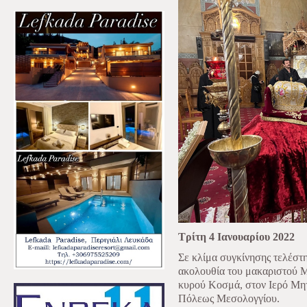
Τρίτη 4 Ιανουαρίου 2022
Σε κλίμα συγκίνησης τελέστη
ακολουθία του μακαριστού Μ
κυρού Κοσμά, στον Ιερό Μητ
Πόλεως Μεσολογγίου.