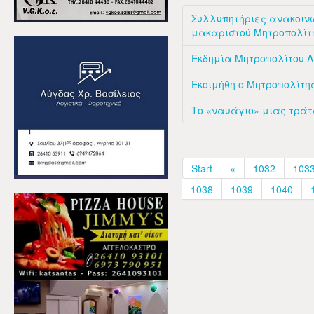
Συλλυπητήριες ανακοινώ
μακαριστού Μητροπολίτ
Εκδημία Μητροπολίτου Α
Εκοιμήθη ο Μητροπολίτη
Το «ναυάγιο» μιας τράτ
Start
«
1032
103
1038
1039
1040