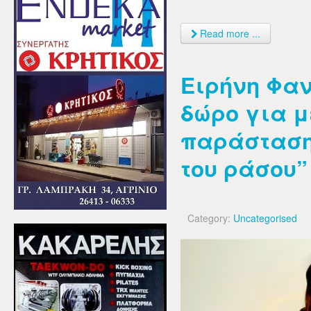
Read more ...
Ειρήνη Φαν
δώρο για μ
παράσταση 
του ράσου”
Category:
Uncategorised