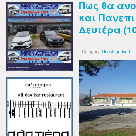
Πως θα ανο
και Πανεπι
Δευτέρα (10
Category:
Uncategorised