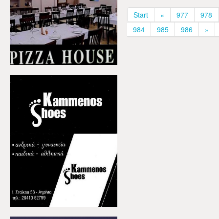
Start
«
977
978
984
985
986
»