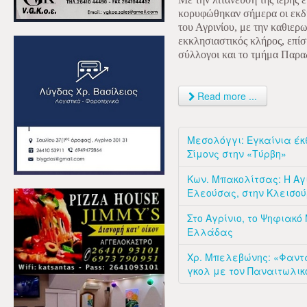
κορυφώθηκαν σήμερα οι εκδη
του Αγρινίου, με την καθιερ
εκκλησιαστικός κλήρος, επί
σύλλογοι και το τμήμα Παρ
Read more ...
Μεσολόγγι: Εγκαίνια έ
Σίμονς στην «Τύρβη»
Κων. Μπακολίτσας: Η Α
Ελεούσας, στην Κλεισο
Στο Αγρίνιο, το Ψηφιακό
Ελλάδας
Χρ. Mπελεβώνης: «Φαντά
γκολ με τον Παναιτωλικ