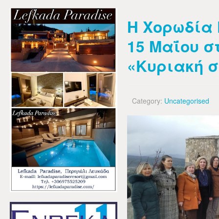
Η Χορωδία 
15 Μαΐου σ
«Κυριακή σ
Category:
Uncategorised