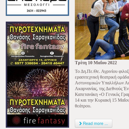
Τρίτη 10 Μαΐου 2022
Το Δη.Πε.Θε. Αγρινίου φιλοξ
ερασιτεχνική θεατρική ομά
Αστυνομικών Υπαλλήλων Ακα
Ακαρνανίας, της Διεθνούς Έ
Καπετανάκη «Ο Γενικός Γρα
14 και την Κυριακή 15 Μαΐου,
θεάτρου.
Read more ...