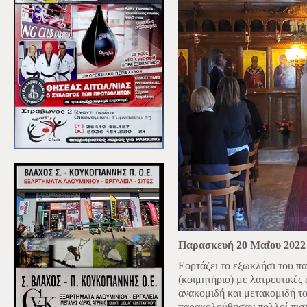
Παρασκευή 20 Μαΐου 2022
Εορτάζει το εξωκλήσι του π
(κοιμητήριο) με λατρευτικές
ανακομιδή και μετακομιδή το
παρακολούθησαν πολλοί πιστ