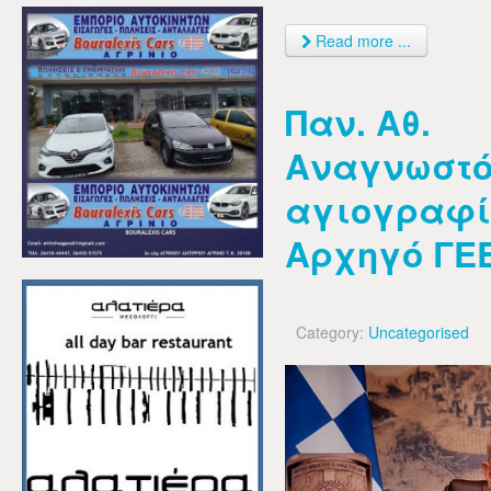
Read more ...
Παν. Αθ.
Αναγνωστό
αγιογραφί
Αρχηγό ΓΕ
Category:
Uncategorised