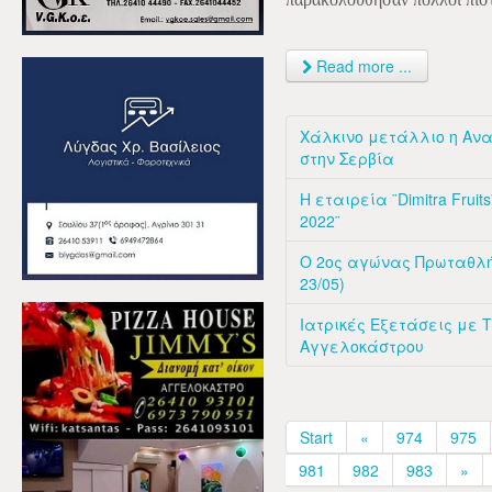
Read more ...
Χάλκινο μετάλλιο η Αν
στην Σερβία
Η εταιρεία ¨Dimitra Fruit
2022¨
Ο 2ος αγώνας Πρωταθλήμα
23/05)
Ιατρικές Εξετάσεις με Τ
Αγγελοκάστρου
Start
«
974
975
981
982
983
»