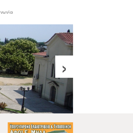
ινωνία
›