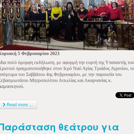
Κυριακή 5 Φεβρουαρίου 2023
Μια πολύ όμορφη εκδήλωση, με αφορμή την εορτή της Υπαπαντής το
Χριστού πραγματοποιήθηκε στον Ιερό Ναό Αγίας Τριάδος Αγρινίου, τ
απόγευμα του Σαββάτου 4ης Φεβρουαρίου, με την παρουσία του
Σεβασμιωτάτου Μητροπολίτου Αιτωλίας και Ακαρνανίας κ.
Δαμασκηνού.
Read more ...
Παράσταση θεάτρου για