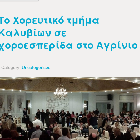
Το Χορευτικό τμήμα
Καλυβίων σε
χοροεσπερίδα στο Αγρίνιο
Category:
Uncategorised