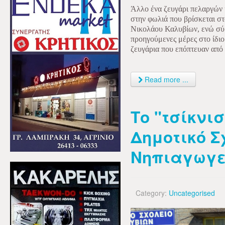
Άλλο ένα ζευγάρι πελαργών 
στην φωλιά που βρίσκεται στ
Νικολάου Καλυβίων, ενώ σύμ
προηγούμενες μέρες στο ίδιο
ζευγάρια που επόπτευαν από 
Read more ...
Το "τσίκνι
Δημοτικό Σ
Νηπιαγωγε
Category:
Uncategorised