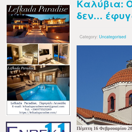
Καλύβια: Ο
δεν… έφυγ
Category:
Uncategorised
Πέμπτη 16 Φεβρουαρίου 2