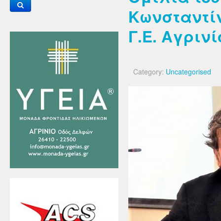
Κωνσταντί
Γ.Ε. Αγρινί
Category:
Uncategorised