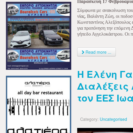
Παρασκευή 17 Φεβρουαρίο
Σύμφωνα με ανακοίνωση του
νίας, Βαλάντη Ζώη, οι ποδοσ
Κωνσταντίνος Αλεξόπουλος ε
για προπόνηση την επόμενη Δ
γήπεδο Αγγελοκάστρου. Οι πο
Read more ...
Η Ελένη Γ
Διαλέξεις 
τον ΕΕΣ Ιω
Category:
Uncategorised