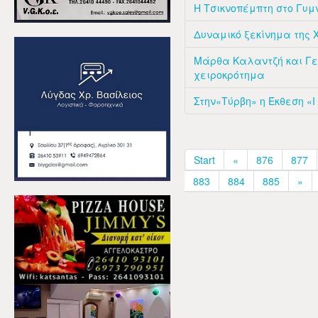
Η Τσικνοπέμπτη στο Γυμ
Δυναμικό ξεκίνημα της 
Μάρθα Καλαντζή και Γε
χειροκρότημα
Στην«Τύρβη» η Έκθεση «I a
Start
«
876
877
883
884
885
»