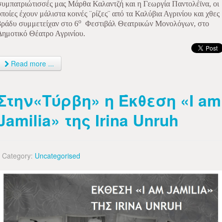
συμπατριώτισσές μας Μάρθα Καλαντζή και η Γεωργία Παντολέϊνα, οι
οποίες έχουν μάλιστα κοινές ¨ρίζες¨ από τα Καλύβια Αγρινίου και χθες
ο
βράδυ συμμετείχαν στο 6
Φεστιβάλ Θεατρικών Μονολόγων, στο
Δημοτικό Θέατρο Αγρινίου.
Read more ...
Στην«Τύρβη» η Έκθεση «I am
Jamilia» της Irina Unruh
Category:
Uncategorised