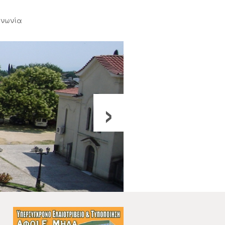
ινωνία
›