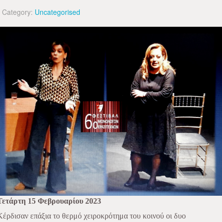
Category:
Uncategorised
Τετάρτη 15 Φεβρουαρίου 2023
Κέρδισαν επάξια το θερμό χειροκρότημα του κοινού οι δυο