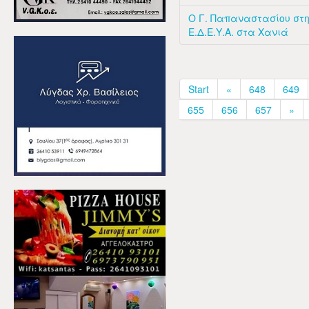
Ο Γ. Παπαναστασίου στη
Ε.Δ.Ε.Υ.Α. στα Χανιά
Start
«
648
649
655
656
657
»