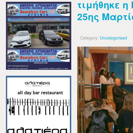
τιμήθηκε η 
25ης Μαρτί
Category:
Uncategorised