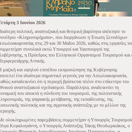
Τετάρτη 3 Ιουνίου 2026
Ιδιαίτερη πολιτική, αναπτυξιακή και θεσμική βαρύτητα απέκτησε το
συνέδριο «Κληρονομήματα», που διοργάνωσε η Ένωση Ξενοδόχων
Αιτωλοακαρνανίας στις 29 και 30 Μαΐου 2026, καθώς στις εργασίες το
συμμετείχαν συνολικά οκτώ Υπουργοί και Υφυπουργοί της
Κυβέρνησης, η Πρόεδρος του Ελληνικού Οργανισμού Τουρισμού και 
Περιφερειάρχης Αττικής.
Η μαζική και υψηλού επιπέδου εκπροσώπηση της Κυβέρνησης
αποτελεί ένα ιδιαίτερα σημαντικό γεγονός για την Αιτωλοακαρνανία,
καθώς καταδεικνύει ότι η περιοχή βρίσκεται πλέον στο επίκεντρο του
εθνικού αναπτυξιακού σχεδιασμού. Παράλληλα, αναδεικνύει τη
δυναμική που αποκτά η σύνδεση του τουρισμού, της πολιτιστικής
κληρονομιάς, της ψηφιακής μετάβασης, της εκπαίδευσης, της
κοινωνικής πολιτικής και της αγροτικής ανάπτυξης με το μέλλον της
περιοχής.
Με ολοκληρωμένες παρεμβάσεις συμμετείχαν η Υπουργός Τουρισμού
Όλγα Κεφαλογιάννη, ο Υπουργός Ανάπτυξης Τάκης Θεοδωρικάκος, ο
Υπουργός Ψηφιακής Διακυβέρνησης Δημήτρης Παπαστεργίου, η