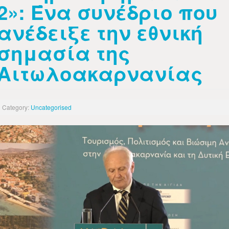
2»: Ένα συνέδριο που
ανέδειξε την εθνική
σημασία της
Αιτωλοακαρνανίας
Category:
Uncategorised