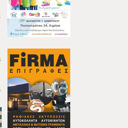
ς
ς
υ