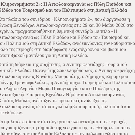
«Κληρονομήματα 2»: Η Αιτωλοακαρνανία ως Πύλη Εισόδου και
Εξόδου του Τουρισμού και του Πολιτισμού στη Δυτική Ελλάδα
Στο πλαίσιο του συνεδρίου «Κληρονομήματα 2», που διοργάνωσε η
Ένωση Ξενοδόχων Αιτωλοακαρνανίας στις 29 και 30 Μαΐου 2026 στο
Αγρίνιο, πραγματοποιήθηκε η θεματική συνεδρία με τίτλο «Η
Αιτωλοακαρνανία ως Πύλη Εισόδου και Εξόδου του Τουρισμού και
του Πολιτισμού στη Δυτική Ελλάδα», αναδεικνύοντας τον καθοριστικό
ρόλο της περιοχής στη διαμόρφωση ενός σύγχρονου και βιώσιμου
αναπτυξιακού μοντέλου για τη Δυτική Ελλάδα.
Κατά τη διάρκεια της συζήτησης, ο Αντιπεριφερειάρχης Τουρισμού
Δυτικής Ελλάδας Παναγιώτης Σακελλαρόπουλος, ο Αντιπεριφερειάρχη
Αιτωλοακαρνανίας Θανάσης Μαυρομάτης, ο Δήμαρχος Ξηρομέρου
Γιάννης Τριανταφυλλάκης, η Αντιδήμαρχος Τουρισμού και Πολιτισμού
του Δήμου Αγρινίου Μαρία Παπαγεωργίου και ο Πρόεδρος της
Αναπτυξιακής Εταιρείας Εχινάδων Νήσων και Αιτωλοακαρνανίας
Κώστας Μπόκας ανέπτυξαν τις προοπτικές ανάδειξης της
Αιτωλοακαρνανίας σε στρατηγικό κόμβο τουρισμού, πολιτισμού και
επενδύσεων.
Οι ομιλητές εστίασαν στα συγκριτικά πλεονεκτήματα της περιοχής,
υπογραμμίζοντας τη σημασία της γεωγραφικής της θέσης ως φυσικής
πύλης σύνδεσης της Δυτικής Ελλάδας με την υπόλοιπη χώρα και το