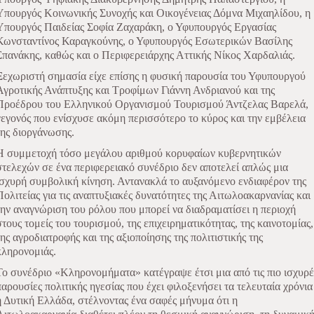
Υπουργός Κοινωνικής Συνοχής και Οικογένειας Δόμνα Μιχαηλίδου, η
Υπουργός Παιδείας Σοφία Ζαχαράκη, ο Υφυπουργός Εργασίας
Κωνσταντίνος Καραγκούνης, ο Υφυπουργός Εσωτερικών Βασίλης
Σπανάκης, καθώς και ο Περιφερειάρχης Αττικής Νίκος Χαρδαλιάς.
Ξεχωριστή σημασία είχε επίσης η φυσική παρουσία του Υφυπουργού
Αγροτικής Ανάπτυξης και Τροφίμων Γιάννη Ανδριανού και της
Προέδρου του Ελληνικού Οργανισμού Τουρισμού Άντζελας Βαρελά,
γεγονός που ενίσχυσε ακόμη περισσότερο το κύρος και την εμβέλεια
της διοργάνωσης.
Η συμμετοχή τόσο μεγάλου αριθμού κορυφαίων κυβερνητικών
στελεχών σε ένα περιφερειακό συνέδριο δεν αποτελεί απλώς μια
ισχυρή συμβολική κίνηση. Αντανακλά το αυξανόμενο ενδιαφέρον της
Πολιτείας για τις αναπτυξιακές δυνατότητες της Αιτωλοακαρνανίας και
την αναγνώριση του ρόλου που μπορεί να διαδραματίσει η περιοχή
στους τομείς του τουρισμού, της επιχειρηματικότητας, της καινοτομίας,
της αγροδιατροφής και της αξιοποίησης της πολιτιστικής της
κληρονομιάς.
Το συνέδριο «Κληρονομήματα» κατέγραψε έτσι μια από τις πιο ισχυρέ
παρουσίες πολιτικής ηγεσίας που έχει φιλοξενήσει τα τελευταία χρόνια
η Δυτική Ελλάδα, στέλνοντας ένα σαφές μήνυμα ότι η