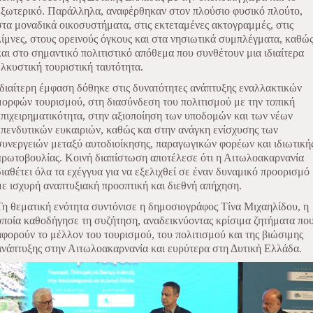
εξωτερικό. Παράλληλα, αναφέρθηκαν στον πλούσιο φυσικό πλούτο,
στα μοναδικά οικοσυστήματα, στις εκτεταμένες ακτογραμμές, στις
λίμνες, στους ορεινούς όγκους και στα νησιωτικά συμπλέγματα, καθώ
και στο σημαντικό πολιτιστικό απόθεμα που συνθέτουν μια ιδιαίτερα
ελκυστική τουριστική ταυτότητα.
Ιδιαίτερη έμφαση δόθηκε στις δυνατότητες ανάπτυξης εναλλακτικών
μορφών τουρισμού, στη διασύνδεση του πολιτισμού με την τοπική
επιχειρηματικότητα, στην αξιοποίηση των υποδομών και των νέων
επενδυτικών ευκαιριών, καθώς και στην ανάγκη ενίσχυσης των
συνεργειών μεταξύ αυτοδιοίκησης, παραγωγικών φορέων και ιδιωτική
πρωτοβουλίας. Κοινή διαπίστωση αποτέλεσε ότι η Αιτωλοακαρνανία
διαθέτει όλα τα εχέγγυα για να εξελιχθεί σε έναν δυναμικό προορισμό
με ισχυρή αναπτυξιακή προοπτική και διεθνή απήχηση.
Τη θεματική ενότητα συντόνισε η δημοσιογράφος Τίνα Μιχαηλίδου, η
οποία καθοδήγησε τη συζήτηση, αναδεικνύοντας κρίσιμα ζητήματα πο
αφορούν το μέλλον του τουρισμού, του πολιτισμού και της βιώσιμης
ανάπτυξης στην Αιτωλοακαρνανία και ευρύτερα στη Δυτική Ελλάδα.