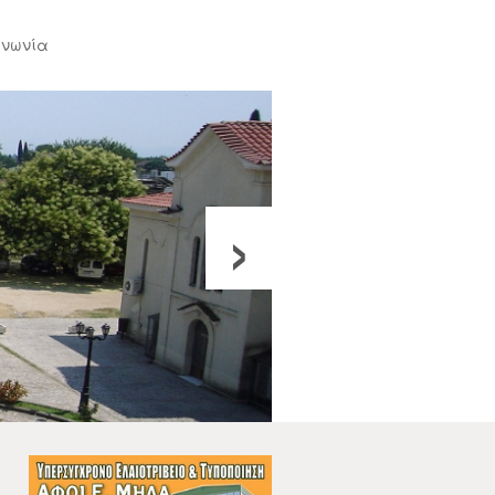
ινωνία
›