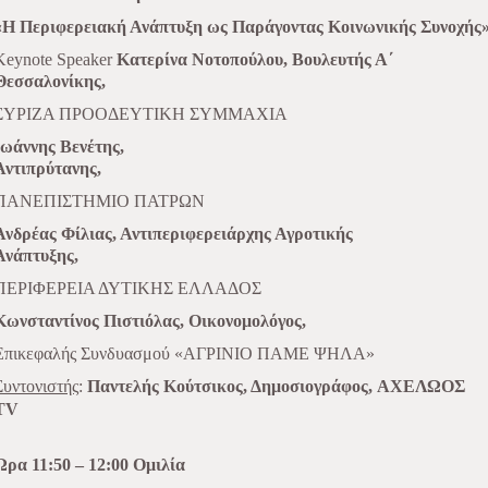
«Η Περιφερειακή Ανάπτυξη ως Παράγοντας Κοινωνικής Συνοχής
Keynote Speaker
Κατερίνα Νοτοπούλου,
Βουλευτής Α΄
Θεσσαλονίκης,
ΣΥΡΙΖΑ ΠΡΟΟΔΕΥΤΙΚΗ ΣΥΜΜΑΧΙΑ
Ιωάννης Βενέτης,
Αντιπρύτανης,
ΠΑΝΕΠΙΣΤΗΜΙΟ ΠΑΤΡΩΝ
Ανδρέας Φίλιας, Αντιπεριφερειάρχης Αγροτικής
Ανάπτυξης,
ΠΕΡΙΦΕΡΕΙΑ ΔΥΤΙΚΗΣ ΕΛΛΑΔΟΣ
Κωνσταντίνος Πιστιόλας, Οικονομολόγος,
Επικεφαλής Συνδυασμού
«ΑΓΡΙΝΙΟ ΠΑΜΕ ΨΗΛΑ»
Συντονιστής
:
Παντελής Κούτσικος, Δημοσιογράφος,
ΑΧΕΛΩΟΣ
ΤV
Ώρα 11:50 – 12:00 Ομιλία