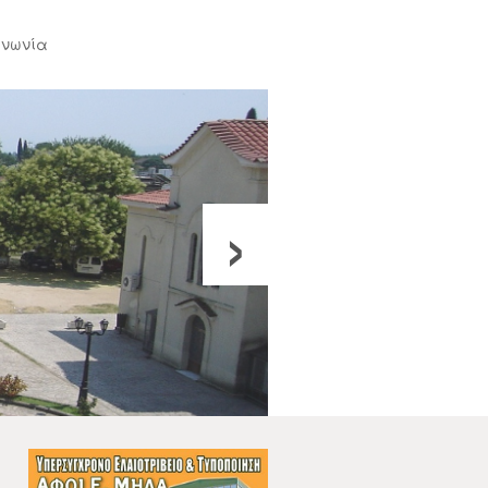
ινωνία
›