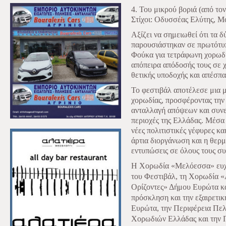
4. Του μικρού βοριά (από τ
Στίχοι: Οδυσσέας Ελύτης, 
Αξίζει να σημειωθεί ότι τα 
παρουσιάστηκαν σε πρωτότυπ
Φούκα για τετράφωνη χορωδία
απόπειρα απόδοσής τους σε χ
θετικής υποδοχής και απέσπα
Το φεστιβάλ αποτέλεσε μια μ
χορωδίας, προσφέροντας την 
ανταλλαγή απόψεων και συνε
περιοχές της Ελλάδας. Μέσα
νέες πολιτιστικές γέφυρες κ
άρτια διοργάνωση και η θερμ
εντυπώσεις σε όλους τους συ
Η
Χορωδία «Μελόεσσα» ε
υ
του Φεστιβάλ, τη Χορωδία «
Ορίζοντες» Δήμου Ευρώτα κα
πρόσκληση και την εξαιρετικ
Ευρώτα, την Περιφέρεια Πε
Χορωδιών Ελλάδας και την 