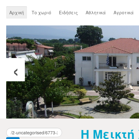
Αρχική
Το χωριό
Ειδήσεις
Αθλητικά
Αγροτικά
‹
Η Μεικτή