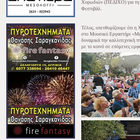
Χορωδιών (ΠΕΔΙΧΟ) για τη 
Φεστιβάλ.
Τέλος, υπενθυμίζουμε ότι η
στο Μουσικό Εργαστήρι «Μελ
δυναμικά την καλλιτεχνική τ
με το κοινό σε επόμενες εμφ