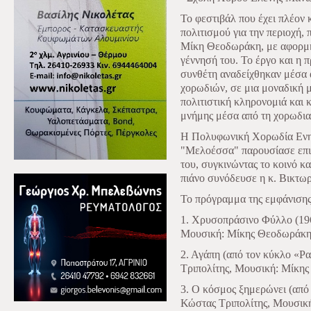
Το φεστιβάλ που έχει πλέον 
πολιτισμού για την περιοχή
Μίκη Θεοδωράκη, με αφορμή
γέννησή του. Το έργο και η
συνθέτη αναδείχθηκαν μέσα α
χορωδιών, σε μια μοναδική μ
πολιτιστική κληρονομιά και 
μνήμης μέσα από τη χορωδια
Η Πολυφωνική Χορωδία Ενη
"Μελοέσσα" παρουσίασε επιλ
του, συγκινώντας το κοινό κ
πιάνο συνόδευσε η κ. Βικτω
Το πρόγραμμα της εμφάνισης
1. Χρυσοπράσινο Φύλλο (196
Μουσική: Μίκης Θεοδωράκη
2. Αγάπη (από τον κύκλο «Ρα
Τριπολίτης, Μουσική: Μίκη
3. Ο κόσμος ξημερώνει (από 
Κώστας Τριπολίτης, Μουσικ