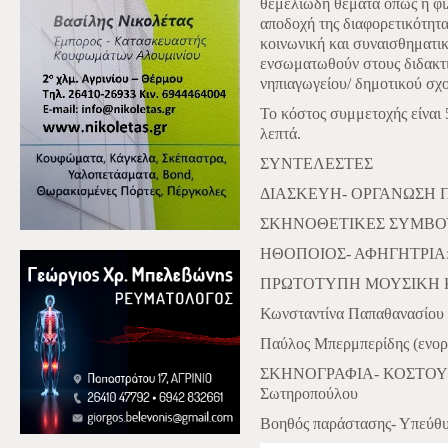
θεμελιώδη θέματα όπως η φιλ
αποδοχή της διαφορετικότητας
κοινωνική και συναισθηματι
ενσωματωθούν στους διδακτι
νηπιαγωγείου/ δημοτικού σχο
Το κόστος συμμετοχής είναι 
λεπτά.
ΣΥΝΤΕΛΕΣΤΕΣ
ΔΙΑΣΚΕΥΗ- ΟΡΓΑΝΩΣΗ ΠΑ
ΣΚΗΝΟΘΕΤΙΚΕΣ ΣΥΜΒΟΥΛΕ
ΗΘΟΠΟΙΟΣ- ΑΦΗΓΗΤΡΙΑ: Μ
ΠΡΩΤΟΤΥΠΗ ΜΟΥΣΙΚΗ Κ
Κωνσταντίνα Παπαθανασίου (
Παύλος Μπερμπερίδης (ενο
ΣΚΗΝΟΓΡΑΦΙΑ- ΚΟΣΤΟΥΜ
Σωτηροπούλου
Βοηθός παράστασης- Υπεύθυ