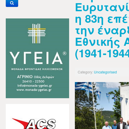
Ευρυτανί
η 83η επ
την έναρ
Εθνικής 
(1941-194
Category:
Uncategorised