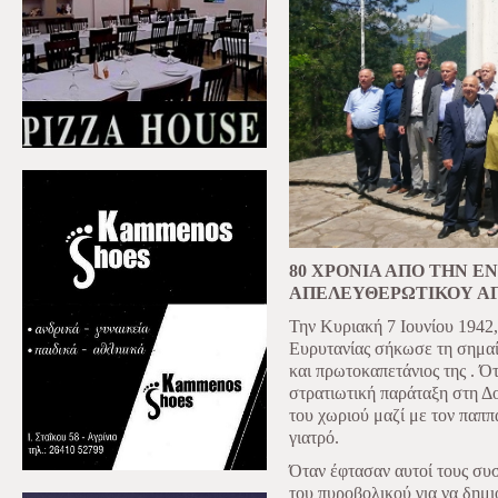
80 ΧΡΟΝΙΑ ΑΠΟ ΤΗΝ 
ΑΠΕΛΕΥΘΕΡΩΤΙΚΟΥ ΑΓ
Την
Κυριακή 7 Ιουνίου 1942
Ευρυτανίας σήκωσε τη σημαί
και πρωτοκαπετάνιος της . Ό
στρατιωτική παράταξη στη Δ
του χωριού μαζί με τον παππ
γιατρό.
Όταν έφτασαν αυτοί τους συ
του πυροβολικού για να δημ