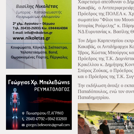
Χαιρετισμό απεύθυναν ο Δή
Κακαβάς,
ο Αντιπεριφερειάρ
Πρόεδρος της ΠΟΑΕΑ κ. Χρ
σωματείου "Φίλοι του Μουσε
Ιστορίας Ρούμελης" κ. Πάρη
ΝΔ Ευρυτανίας κ. Βασίλης 
Τον Δήμο Καρπενησίου εκπρ
Κακαβάς, οι Αντιδήμαρχοι Κα
Ίβρος, Κώστας Μπούργος και
Πρόεδρος της Τ.Κ. Δομνίστας
Κρικέλλου κ. Δημήτρης Κοντ
Σπύρος Ζούκας, ο Πρόεδρος
και ο Πρόεδρος της Τ.Κ. Συ
Την εκδήλωση άνοιξε ο εκπα
Παπαδόπουλος, ενώ τον συντ
Παπαδημητρίου.