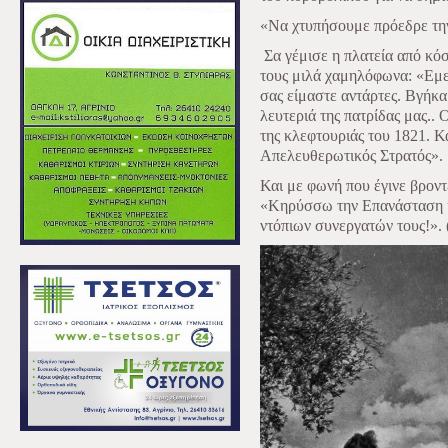
«Να χτυπήσουμε πρόεδρε την
Σα γέμισε η πλατεία από κό
τους μιλά χαμηλόφωνα: «Εμε
σας είμαστε αντάρτες. Βγήκα
λευτεριά της πατρίδας μας..
της κλεφτουριάς του 1821. 
Απελευθερωτικός Στρατός».
Και με φωνή που έγινε βροντ
«Κηρύσσω την Επανάσταση κ
ντόπιων συνεργατών τους!». 