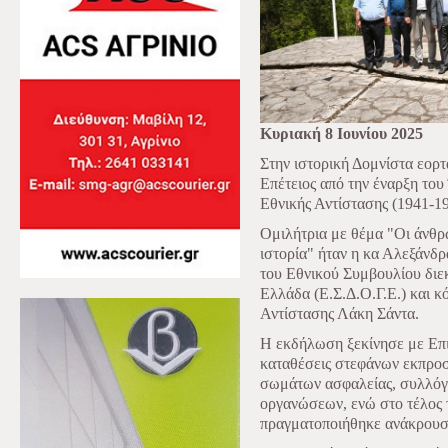
Κυριακή 8 Ιουνίου 2025
Στην ιστορική Δομνίστα εορ
Επέτειος από την έναρξη το
Εθνικής Αντίστασης (1941-19
Ομιλήτρια με θέμα "Οι άνθρω
ιστορία" ήταν η κα Αλεξάνδρ
του Εθνικού Συμβουλίου διε
Ελλάδα (Ε.Σ.Δ.Ο.Γ.Ε.) και κ
Αντίστασης Λάκη Σάντα.
Η εκδήλωση ξεκίνησε με Επ
καταθέσεις στεφάνων εκπρο
σωμάτων ασφαλείας, συλλό
οργανώσεων, ενώ στο τέλος 
πραγματοποιήθηκε ανάκρουσ