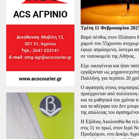
Τρίτη 11 Φεβρουαρίου 202
Βαρύ πένθος στον Πλάτανο Κ
χαμού του 55χρονου συγχωρ
έφυγε απρόσμενα,
ύστερα απ
σε νοσοκομείο της Αθήνας.
Είχε οικογένεια και ήταν πατ
εργάζονταν ως μηχανοτεχνίτη
Παλλήνη, για περίπου 20 χρό
Ο αγαπητός στους συμπατριώ
προέρχονταν από πολύτεκνη ο
και τα μαθητικά του χρόνια 
και τα αδέρφια του δεν μπορ
της απώλειας του αγαπημένο
Η Εξόδιος Ακολουθία θα τελ
στις 11 το πρωί, στον Ιερό 
Προδρόμου, στο Δοκίμι Αγριν