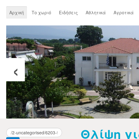
Αρχική
Το χωριό
Ειδήσεις
Αθλητικά
Αγροτικά
‹
Θλίψη γι