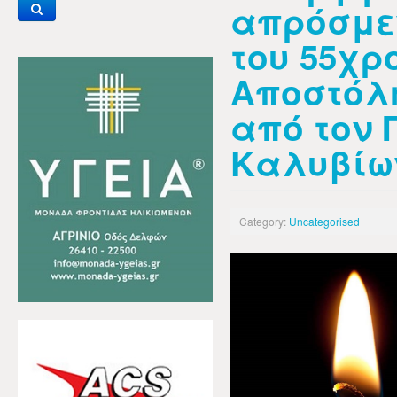
απρόσμε
του 55χρ
Αποστόλη
από τον
Καλυβίω
Category:
Uncategorised