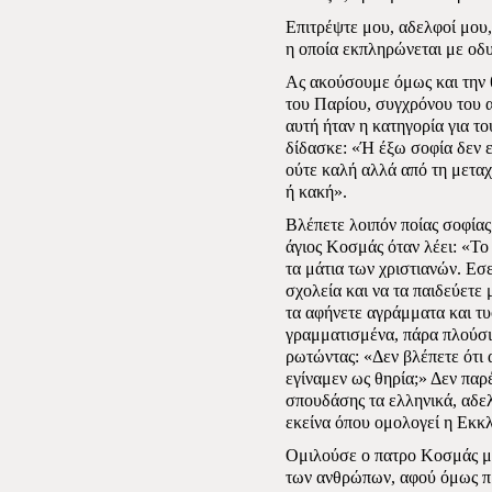
Επιτρέψτε μου, αδελφοί μου,
η οποία εκπληρώνεται με οδυ
Ας ακούσουμε όμως και την 
του Παρίου, συγχρόνου του 
αυτή ήταν η κατηγορία για τ
δίδασκε: «Ή έξω σοφία δεν ε
ούτε καλή αλλά από τη μεταχε
ή κακή».
Βλέπετε λοιπόν ποίας σοφίας
άγιος Κοσμάς όταν λέει: «Το
τα μάτια των χριστιανών. Εσε
σχολεία και να τα παιδεύετε
τα αφήνετε αγράμματα και τ
γραμματισμένα, πάρα πλούσι
ρωτώντας: «Δεν βλέπετε ότι 
εγίναμεν ως θηρία;» Δεν παρ
σπουδάσης τα ελληνικά, αδε
εκείνα όπου ομολογεί η Εκκ
Ομιλούσε ο πατρο Κοσμάς με
των ανθρώπων, αφού όμως πρ