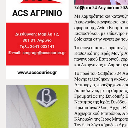
Σάββατο 24 Αυγούστου 202
Με λαμπρότητα και κατάνυξη
Ακαρνανίας πανηγύρισε και ε
εφόρου της, Αγίου Κοσμά το
Ισαποστόλου, με επίκεντρο 
βρίσκεται στην γενέτειρα το
Το απόγευμα της παραμονής
Καθολικό της Ιεράς Μονής Α
πανηγυρικού Εσπερινού, χορ
και Ακαρνανίας κ. Δαμασκηνο
Το πρωί του Σαββάτου 24 Αυ
Μονής τελέσθηκαν η ακολουθ
Λειτουργία, προεξάρχοντος 
Δαμασκηνού, με τη συμμετο
Γραμματέως της Συνοδικής Ε
Νεότητος της Ιεράς Συνόδου 
Πρωτοσυγκέλλου, Αρχιμ. Θε
Αρχιερατικού Επιτρόπου, Α
Κληρικών της Ιεράς Μητροπ
Τον θείο λόγο κήρυξε ο Αρχ