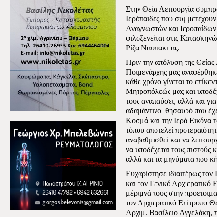
Στην Θεία Λειτουργία συμπρ
Ιερόπαιδες που συμμετέχουν
Αναγνωστών και Ιεροπαίδων 
φιλοξενείται στις Κατασκηνώ
Ρίζα Ναυπακτίας.
Πριν την απόλυση της Θείας 
Ποιμενάρχης μας αναφέρθηκ
κάθε χρόνο γίνεται το επίκεν
Μητροπόλεώς μας και υποδέχε
τους αναπαύσει, αλλά και γι
αδαμάντινο
θησαυρό που έχε
Κοσμά και την Ιερά Εικόνα το
τόπου αποτελεί προτεραιότητ
αναβαθμισθεί και να λειτουρ
να υποδέχεται τους πιστούς κ
αλλά και τα μηνύματα που κή
Ευχαρίστησε ιδιαιτέρως τον
και τον Γενικό Αρχιερατικό 
μέριμνά τους στην προετοιμα
τον Αρχιερατικό Επίτροπο Θ
Αρχιμ. Βασίλειο Αγγελάκη, 