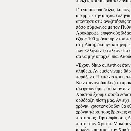
πράξεις και τα έργα των ανθ
Για να σας αποδείξω, λοιπόν
απέρριψε την αρχαία ελληνικ
απάντησε στις αναζητήσεις τ
πόσο σύμφωνος με τον Πυθαγ
Λουκάρεως, επιφανούς διδασ
έζησε 100 χρόνια πριν τον 
στη
Δύση, άκουγε κατηγορίες
των Ελλήνων ζει πλέον στο σ
σα να μην υπάρχει πια. Ακού
«Έχουν δίκιο οι Λατίνοι ότα
αλήθεια. Αν εμείς γίναμε βάρ
παράξενο. Η φτώχια και η απ
Κωνσταντινούπολης) το προκ
σκεφτούν όμως ότι κι αν δεν
Χριστού έχουμε σοφία εσωτερ
ορθόδοξη πίστη μας. Αν είχε
χρόνια, χριστιανούς δεν θα ε
χρόνια τώρα, τους βρίσκεις ν
πίστη τους. Την σοφία σου, Δ
πίστη στον Χριστό. Μακάρι ν
διαλέξω, προτιμώ τον Χριστ