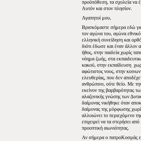
προϋπόθεση, τα σχολεία να έ
Αυτόν και στον πλησίον.
Αγαπητοί μου,
Βρισκόμαστε σήμερα εδώ για
τον αγώνα του, αγώνα εθνικό
ελληνική συνείδηση και ορθόδ
διότι έδωσε και έναν άλλον
ήθος, στην παιδεία χωρίς τα
νόημα ζωής, στα εκπαιδευτικ
κακού, στην εκπαίδευση
χωρ
αφώτιστος νους, στην κοινων
ελευθερίας, που δεν αποδέχε
ανθρώπινο, ούτε θείο. Με τη
εκείνον της βαρβαρότητας τ
αλαζονικής γνώσης των Δυτ
δαίμονας νικήθηκε όταν απο
δαίμονας της μόρφωσης χωρίς
αλλοιώνει το περιεχόμενο της
επιχειρεί να τα στερήσει από
προοπτική αιωνιότητας.
Αν σήμερα ο πατροΚοσμάς ερ