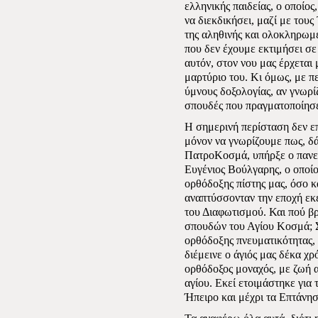
ελληνικής παιδείας, ο οποί
να διεκδικήσει, μαζί με τους
της αληθινής και ολοκληρωμέ
που δεν έχουμε εκτιμήσει σε 
αυτόν, στον νου μας έρχεται
μαρτύριο του. Κι όμως, με 
ύμνους δοξολογίας, αν γνωρίζ
σπουδές που πραγματοποίησε 
Η σημερινή περίσταση δεν επ
μόνον να γνωρίζουμε πως, δ
ΠατροΚοσμά, υπήρξε ο πανε
Ευγένιος Βούλγαρης, ο οποίο
ορθόδοξης πίστης μας, όσο κα
αναπτύσσονταν την εποχή εκ
του Διαφωτισμού. Και πού βρ
σπουδών του Αγίου Κοσμά; Σ
ορθόδοξης πνευματικότητας,
διέμεινε ο άγιός μας δέκα χρ
ορθόδοξος μοναχός, με ζωή 
αγίου. Εκεί ετοιμάστηκε για 
Ήπειρο και μέχρι τα Επτάνησ