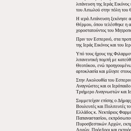
λιτάνευση της Ιεράς Εικόνος
του Αιτωλού στην πόλη του 
Η ιερά Λιτάνευση ξεκίνησε 
Θέρμου, όπου τελέσθηκε η α
χοροστατούντος του Μητροπο
Πριν τον Εσπερινό, στα προπ
της Ιεράς Εικόνος και του Ι
Υπό τους ήχους της Φιλαρμον
λιτανευτική πομπή με κατεύ
Θεοτόκου, ενώ προηγουμένως
αρτοκλασία και μίλησε στους
Στην Ακολουθία του Εσπερινο
Αναγνώστες και οι Ιερόπαιδ
Τριήμερο Αναγνωστών και Ιε
Συμμετείχαν επίσης ο Δήμαρ
Βουλευτές και Πολιτευτές τ
Ελλάδος κ. Νεκτάριος Φαρμά
Παπαναστασίου, εκπρόσωποι
Πυροσβεστικών Αρχών, εκπρ
Αρχών, Πρόεδροι και εκπρό