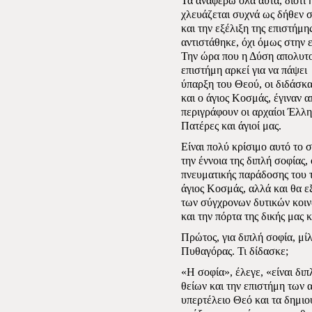
Τα αναφέρω όλα αυτά, διότι 
χλευάζεται συχνά ως δήθεν σ
και την εξέλιξη της επιστήμη
αντιστάθηκε, όχι όμως στην 
Την ώρα που η Δύση απολυτο
επιστήμη αρκεί για να πάψει
ύπαρξη του Θεού, οι διδάσκα
και ο άγιος Κοσμάς, έγιναν α
περιγράφουν οι αρχαίοι Έλλη
Πατέρες και άγιοί μας.
Είναι πολύ κρίσιμο αυτό το 
την έννοια της διπλή σοφίας,
πνευματικής παράδοσης του 
άγιος Κοσμάς, αλλά και θα ε
των σύγχρονων δυτικών κοινω
και την πόρτα της δικής μας 
Πρώτος, για διπλή σοφία, μί
Πυθαγόρας. Τι δίδασκε;
«Η σοφία», έλεγε, «είναι διπ
θείων και την επιστήμη των
υπερτέλειο Θεό και τα δημιο