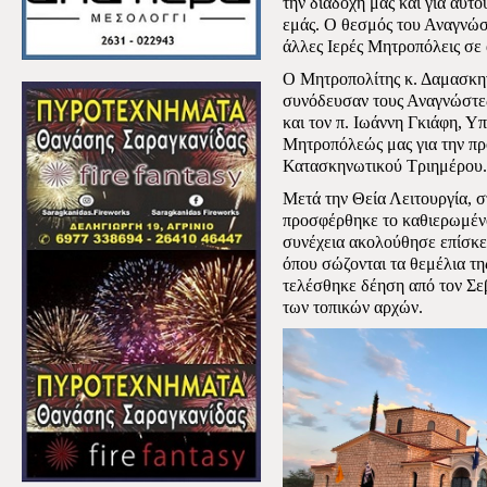
την διαδοχή μας και για αυτ
εμάς. Ο θεσμός του Αναγνώστ
άλλες Ιερές Μητροπόλεις σε 
Ο Μητροπολίτης κ. Δαμασκην
συνόδευσαν τους Αναγνώστες
και τον π. Ιωάννη Γκιάφη, 
Μητροπόλεώς μας για την πρ
Κατασκηνωτικού Τριημέρου.
Μετά την Θεία Λειτουργία, σ
προσφέρθηκε το καθιερωμέν
συνέχεια ακολούθησε επίσκ
όπου σώζονται τα θεμέλια τη
τελέσθηκε δέηση από τον Σε
των τοπικών αρχών.