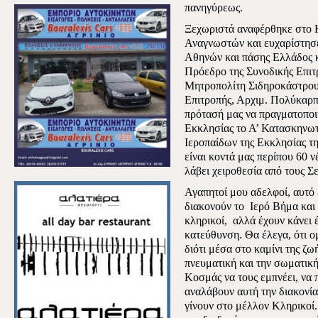
πανηγύρεως.
Ξεχωριστά αναφέρθηκε στο 
Αναγνωστών και ευχαρίστησ
Αθηνών και πάσης Ελλάδος κ
Πρόεδρο της Συνοδικής Επιτ
Μητροπολίτη Σιδηροκάστρου 
Επιτροπής, Αρχιμ. Πολύκαρπ
πρότασή μας να πραγματοποιη
Εκκλησίας το Α’ Κατασκηνω
Ιεροπαίδων της Εκκλησίας τ
είναι κοντά μας περίπου 60 
λάβει χειροθεσία από τους 
Αγαπητοί μου αδελφοί, αυτό 
διακονούν το
Ιερό Βήμα και 
κληρικοί,
αλλά έχουν κάνει 
κατεύθυνση. Θα έλεγα, ότι ο
διότι μέσα στο καμίνι της ζωή
πνευματική και την σωματική
Κοσμάς να τους εμπνέει, να 
αναλάβουν αυτή την διακονία 
γίνουν στο μέλλον Κληρικοί.