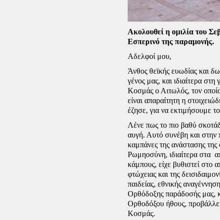
Ακολουθεί η ομιλία του Σ
Εσπερινό της παραμονής.
Αδελφοί μου,
Άνθος θεϊκής ευωδίας και δ
γένος μας, και ιδιαίτερα στη
Κοσμάς ο Αιτωλός, τον οποί
είναι απαραίτητη η στοιχειώ
έζησε, για να εκτιμήσουμε τ
Λένε πως το πιο βαθύ σκοτάδ
αυγή. Αυτό συνέβη και στην 
καμπάνες της ανάστασης της 
Ρωμηοσύνη, ιδιαίτερα στα
α
κάμπους, είχε βυθιστεί στο α
φτώχειας και της δεισιδαιμο
παιδείας, εθνικής αναγέννη
Ορθόδοξης παράδοσής μας, κ
Ορθοδόξου ήθους, προβάλλει
Κοσμάς.