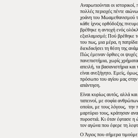
Αναρωτιούνται οι ιστορικοί, 
πολλές περιοχές πέντε αιών
χοάνη του Μωαμεθανισμού το
κάθε ίχνος ορθόδοξης πνευμα
βρέθηκε η αντοχή ενός ολόκ
εξισλαμισμό; Πού βρέθηκε τ
του πως, μια μέρα, η πατρίδα
διεκδικήσει τη θέση της ανά
Πώς έμειναν όρθιες οι ψυχές
πανεπιστήμια, χωρίς χρήματα
απειλή, τα βασανιστήρια και 
είναι ανεξήγητο. Εμείς, όμως
πρόσωπο του αγίου μας στην 
απάντηση.
Είναι κυρίως αυτός, αλλά κα
ταπεινοί, με σοφία ανθρώπων
οποίοι, με τους λόγους,
την 
μαρτύριο τους, κράτησαν ανα
πυροστιά. Κι όταν έφτασε η 
τον αγώνα που έφερε τη λεφτ
Ο Άγιος που σήμερα τιμούμε,