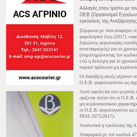
Αλλαγές στον τρόπο με το
ΟΕΒ (Οργανισμοί Εγγείων 
εγκύκλιος της Ανεξάρτητ
Σύμφωνα με όσα αναφέρει το σ
φορολογικό έτος (2017) «οφ
δηλώσεις φορολογίας εισοδή
συνεταιρισμός) για το χρονι
(συμπληρώνοντας τον κωδικό
ενώ η δεύτερη για το χρονικ
νομικό πρόσωπο μη κερδοσκ
Οι διατάξεις αυτές ισχύουν α
Ο.Ε.Β. φορολογούντο ως αγρο
Αυτό οφείλεται στο γεγονός ό
ορίζεται πλέον ότι οι Ο.Ε.Β
μη κερδοσκοπικού χαρακτήρα
οι Ο.Ε.Β. φορολογούντο ως α
ΠΟΛ.1075/2017).
Αναλυτικά η εγκύκλιος της 
Αναφορικά με τον κωδικό 472