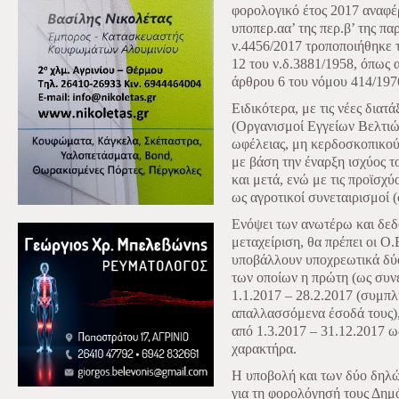
φορολογικό έτος 2017 αναφέρ
υποπερ.αα’ της περ.β’ της π
ν.4456/2017 τροποποιήθηκε τ
12 του ν.δ.3881/1958, όπως α
άρθρου 6 του νόμου 414/197
Ειδικότερα, με τις νέες διατά
(Οργανισμοί Εγγείων Βελτιώ
ωφέλειας, μη κερδοσκοπικού 
με βάση την έναρξη ισχύος τ
και μετά, ενώ με τις προϊσχ
ως αγροτικοί συνεταιρισμοί 
Ενόψει των ανωτέρω και δεδ
μεταχείριση, θα πρέπει οι Ο.
υποβάλλουν υποχρεωτικά δύο
των οποίων η πρώτη (ως συνε
1.1.2017 – 28.2.2017 (συμπλ
απαλλασσόμενα έσοδά τους),
από 1.3.2017 – 31.12.2017 
χαρακτήρα.
Η υποβολή και των δύο δηλώ
για τη φορολόγησή τους Δημ