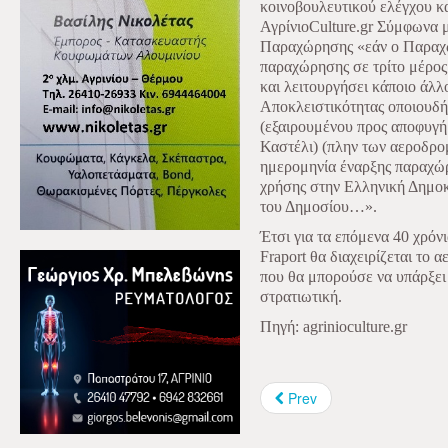
κοινοβουλευτικού ελέγχου κ
ΑγρίνιοCulture.gr Σύμφωνα 
Παραχώρησης «εάν ο Παραχω
παραχώρησης σε τρίτο μέρος 
και λειτουργήσει κάποιο άλλ
Αποκλειστικότητας οποιουδ
(εξαιρουμένου προς αποφυγή
Καστέλι) (πλην των αεροδρο
ημερομηνία έναρξης παραχώ
χρήσης στην Ελληνική Δημοκρ
του Δημοσίου…».
Έτσι για τα επόμενα 40 χρόν
Fraport θα διαχειρίζεται το 
που θα μπορούσε να υπάρξει 
στρατιωτική.
Πηγή:
agrinioculture.gr
Prev