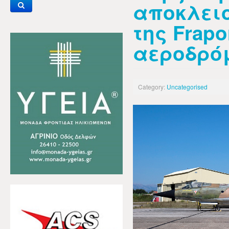
αποκλεισ
της Frapo
αεροδρό
Category:
Uncategorised