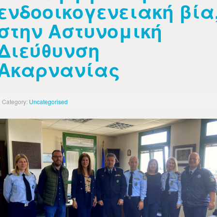
ενδοοικογενειακή βία
στην Αστυνομική
Διεύθυνση
Ακαρνανίας
Category:
Uncategorised