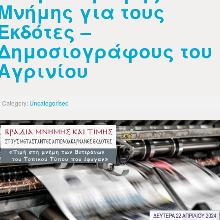
Μνήμης για τους
Εκδότες –
Δημοσιογράφους του
Αγρινίου
Category:
Uncategorised