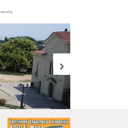
ινωνία
›