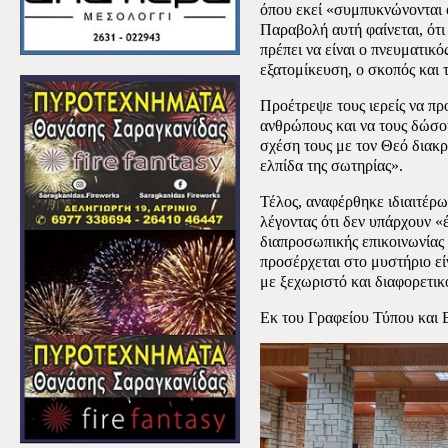
όπου εκεί «συμπυκνώνονται ό
Παραβολή αυτή φαίνεται, ότι
πρέπει να είναι ο πνευματικό
εξατομίκευση, ο σκοπός και τ
Προέτρεψε τους ιερείς να π
ανθρώπους και να τους δώσου
σχέση τους με τον Θεό διακρί
ελπίδα της σωτηρίας».
Τέλος, αναφέρθηκε ιδιαιτέρω
λέγοντας ότι δεν υπάρχουν «έ
διαπροσωπικής επικοινωνίας
προσέρχεται στο μυστήριο είν
με ξεχωριστό και διαφορετικ
Εκ του Γραφείου Τύπου και 