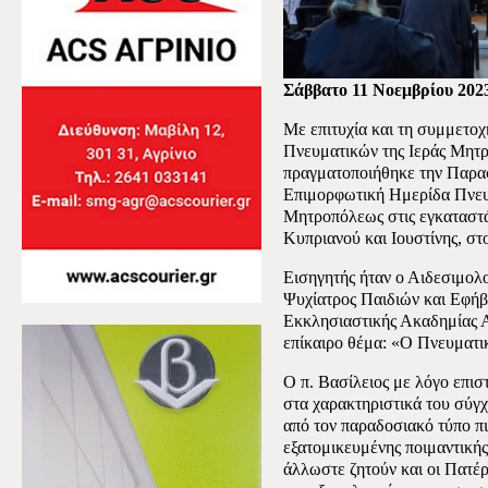
Σάββατο 11 Νοεμβρίου 202
Με επιτυχία και τη συμμετο
Πνευματικών της Ιεράς Μητρ
πραγματοποιήθηκε την Παρα
Επιμορφωτική Ημερίδα Πνευ
Μητροπόλεως στις εγκαταστά
Κυπριανού και Ιουστίνης, στ
Εισηγητής ήταν ο Αιδεσιμολ
Ψυχίατρος Παιδιών και Εφήβ
Εκκλησιαστικής Ακαδημίας Α
επίκαιρο θέμα: «Ο Πνευματι
Ο π. Βασίλειος με λόγο επι
στα χαρακτηριστικά του σύγχ
από τον παραδοσιακό τύπο π
εξατομικευμένης ποιμαντικής
άλλωστε ζητούν και οι Πατέρ