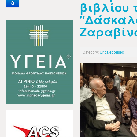
βιβλίου 
"Δάσκαλ
Ζαραβίν
Category:
Uncategorised