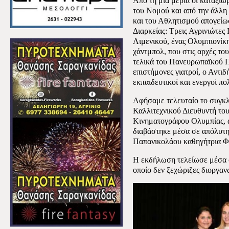
Από τη μια μεριά οι καταξιωμ
του Νομού και από την άλλη
και του Αθλητισμού απογεί
Διαρκείας: Τρεις Αγρινιώτες
Λιμενικού, ένας Ολυμπιονίκ
χάντμπολ, που στις αρχές το
τελικά του Πανευρωπαϊκού 
επιστήμονες γιατροί, ο Αντι
εκπαιδευτικοί και ενεργοί πολ
Αφήσαμε τελευταίο το συγκλ
Καλλιτεχνικού Διευθυντή το
Κινηματογράφου Ολυμπίας, 
διαβάστηκε μέσα σε απόλυτ
Παπανικολάου καθηγήτρια Φ
Η εκδήλωση τελείωσε μέσα σ
οποίο δεν ξεχώριζες διοργαν