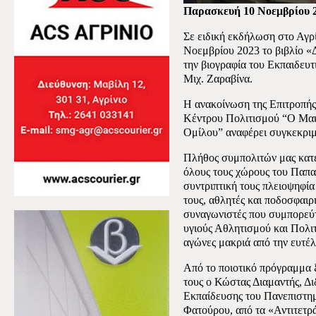
Παρασκευή 10 Νοεμβρίου 
Σε ειδική εκδήλωση στο Αγρ
Νοεμβρίου 2023 το βιβλίο «
την βιογραφία του Εκπαιδευ
Μιχ. Ζαραβίνα.
Η ανακοίνωση της Επιτροπής
Κέντρου Πολιτισμού “Ο Μακρ
Ομίλου” αναφέρει συγκεκριμ
Πλήθος συμπολιτών μας κατέ
όλους τους χώρους του Παπα
συντριπτική τους πλειοψηφία
τους, αθλητές και ποδοσφαιρ
συναγωνιστές που συμπορεύτ
υγιούς Αθλητισμού και Πολιτ
αγώνες μακριά από την ευτέλ
Από το ποιοτικό πρόγραμμα ξ
τους ο Κώστας Διαμαντής, Δι
Εκπαίδευσης του Πανεπιστημ
Φατούρου, από τα «Αντιτετρ