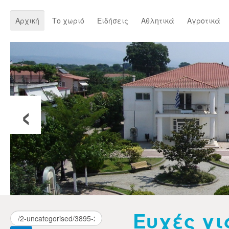
Αρχική
Το χωριό
Ειδήσεις
Αθλητικά
Αγροτικά
‹
Ευχές γι