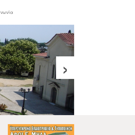
ινωνία
›