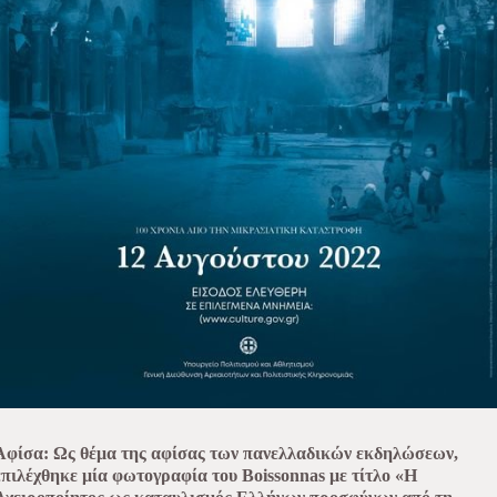
Αφίσα: Ως θέμα της αφίσας των πανελλαδικών εκδηλώσεων,
επιλέχθηκε μία φωτογραφία του Boissonnas με τίτλο «Η