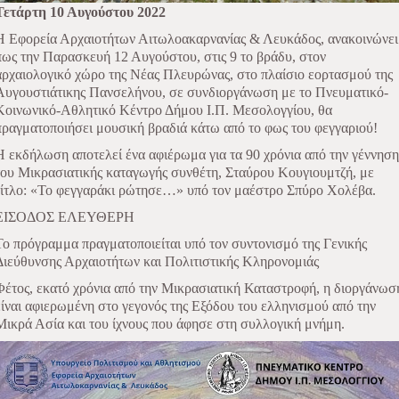
Τετάρτη 10 Αυγούστου 2022
Η Εφορεία Αρχαιοτήτων Αιτωλοακαρνανίας & Λευκάδος, ανακοινώνει
πως την Παρασκευή 12 Αυγούστου, στις 9 το βράδυ, στον
αρχαιολογικό χώρο της Νέας Πλευρώνας, στο πλαίσιο εορτασμού της
Αυγουστιάτικης Πανσελήνου, σε συνδιοργάνωση με το Πνευματικό-
Κοινωνικό-Αθλητικό Κέντρο Δήμου Ι.Π. Μεσολογγίου, θα
πραγματοποιήσει μουσική βραδιά κάτω από το φως του φεγγαριού!
Η εκδήλωση αποτελεί ένα αφιέρωμα για τα 90 χρόνια από την γέννηση
του Μικρασιατικής καταγωγής συνθέτη, Σταύρου Κουγιουμτζή, με
τίτλο: «Το φεγγαράκι ρώτησε…» υπό τον μαέστρο Σπύρο Χολέβα.
ΕΙΣΟΔΟΣ ΕΛΕΥΘΕΡΗ
Το πρόγραμμα πραγματοποιείται υπό τον συντονισμό της Γενικής
Διεύθυνσης Αρχαιοτήτων και Πολιτιστικής Κληρονομιάς
Φέτος, εκατό χρόνια από την Μικρασιατική Καταστροφή, η διοργάνωσ
είναι αφιερωμένη στο γεγονός της Εξόδου του ελληνισμού από την
Μικρά Ασία και του ίχνους που άφησε στη συλλογική μνήμη.