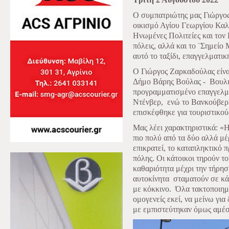
Ο συμπατριώτης μας Γιώργος
οικισμό Αγίου Γεωργίου Καλυ
Ηνωμένες Πολιτείες και τον 
πόλεις, αλλά και το ¨Σημείο
αυτό το ταξίδι, επαγγελματι
Ο Γιώργος Ζαρκαδούλας είνα
Δήμο Βάρης Βούλας -
Βουλι
προγραμματισμένο επαγγελματ
Ντένβερ,
ενώ το Βανκούβερ 
επισκέφθηκε για τουριστικού
Μας λέει χαρακτηριστικά: «
πιο πολύ από τα δύο αλλά μέρ
επικρατεί, το καταπληκτικό π
πόλης. Οι κάτοικοι τηρούν τ
καθαριότητα μέχρι την τήρη
αυτοκίνητα
σταματούν σε κ
με κόκκινο.
Όλα τακτοποιημ
ομογενείς εκεί, να μείνω για
με εμπιστεύτηκαν όμως αμέ