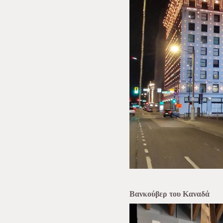
Βανκούβερ του Καναδά