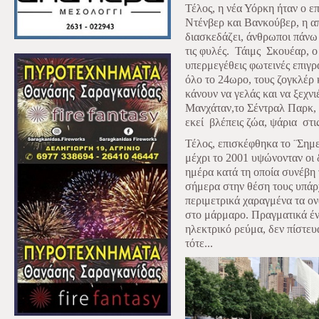
Τέλος, η νέα Υόρκη ήταν ο ε
Ντένβερ και Βανκούβερ, η απ
διασκεδάζει, άνθρωποι πάνω
τις φυλές.
Τάιμς
Σκουέαρ, ο
υπερμεγέθεις φωτεινές επιγρ
όλο το 24ωρο, τους ζογκλέρ 
κάνουν να γελάς και να ξεχν
Μανχάταν,το Σέντραλ Παρκ, 
εκεί
βλέπεις ζώα, ψάρια
στι
Τέλος, επισκέφθηκα το ¨Σημε
μέχρι το 2001 υψώνονταν οι 
ημέρα κατά τη οποία συνέβη
σήμερα στην θέση τους υπάρχ
περιμετρικά χαραγμένα τα 
στο μάρμαρο. Πραγματικά ένα
ηλεκτρικό ρεύμα, δεν πίστευ
τότε...