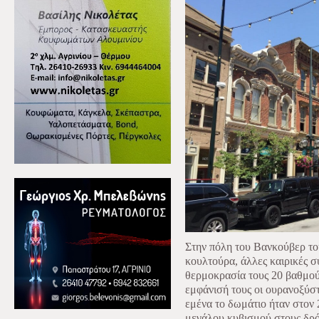
Στην πόλη του Βανκούβερ το
κουλτούρα, άλλες καιρικές σ
θερμοκρασία τους 20 βαθμού
εμφάνισή τους οι ουρανοξύστ
εμένα το δωμάτιο ήταν στον 
μεγάλου κυβισμού στους δρό