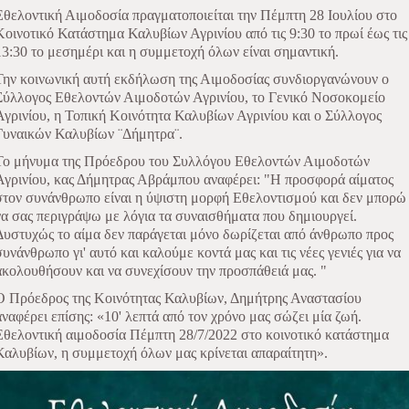
Εθελοντική Αιμοδοσία πραγματοποιείται την Πέμπτη 28 Ιουλίου στο
Κοινοτικό Κατάστημα Καλυβίων Αγρινίου από τις 9:30 το πρωί έως τις
13:30 το μεσημέρι και η συμμετοχή όλων είναι σημαντική.
Την κοινωνική αυτή εκδήλωση της Αιμοδοσίας συνδιοργανώνουν ο
Σύλλογος Εθελοντών Αιμοδοτών Αγρινίου, το Γενικό Νοσοκομείο
Αγρινίου, η Τοπική Κοινότητα Καλυβίων Αγρινίου και ο Σύλλογος
Γυναικών Καλυβίων ¨Δήμητρα¨.
Το μήνυμα της Πρόεδρου του Συλλόγου Εθελοντών Αιμοδοτών
Αγρινίου, κας Δήμητρας Αβράμπου αναφέρει: "Η προσφορά αίματος
στον συνάνθρωπο είναι η ύψιστη μορφή Εθελοντισμού και δεν μπορώ
να σας περιγράψω με λόγια τα συναισθήματα που δημιουργεί.
Δυστυχώς το αίμα δεν παράγεται μόνο δωρίζεται από άνθρωπο προς
συνάνθρωπο γι' αυτό και καλούμε κοντά μας και τις νέες γενιές για να
ακολουθήσουν και να συνεχίσουν την προσπάθειά μας. "
Ο Πρόεδρος της Κοινότητας Καλυβίων, Δημήτρης Αναστασίου
αναφέρει επίσης: «10' λεπτά από τον χρόνο μας σώζει μία ζωή.
Εθελοντική αιμοδοσία Πέμπτη 28/7/2022 στο κοινοτικό κατάστημα
Καλυβίων, η συμμετοχή όλων μας κρίνεται απαραίτητη».