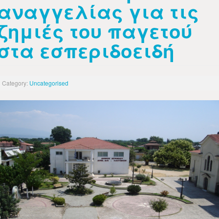
αναγγελίας για τις
ζημιές του παγετού
στα εσπεριδοειδή
Category:
Uncategorised