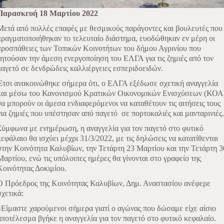
Παρασκευή 18 Μαρτίου 2022
Μετά από πολλές επαφές με θεσμικούς παράγοντες και βουλευτές που
πραγματοποιήθηκαν το τελευταίο διάστημα, ευοδώθηκαν εν μέρη οι
προσπάθειες των Τοπικών Κοινοτήτων του δήμου Αγρινίου που
ζητούσαν την άμεση ενεργοποίηση του ΕΛΓΑ για τις ζημιές από τον
παγετό σε δενδρώδεις καλλιέργειες εσπεριδοειδών.
Έτσι ανακοινώθηκε σήμερα ότι, ο ΕΛΓΑ εξέδωσε σχετική αναγγελία
και μέσω του Κανονισμού Κρατικών Οικονομικών Ενισχύσεων (ΚΟΑ
θα μπορούν οι άμεσα ενδιαφερόμενοι να καταθέτουν τις αιτήσεις τους
για ζημιές που υπέστησαν από παγετό
σε πορτοκαλιές και μανταρινιές.
Σύμφωνα με ενημέρωση, η αναγγελία για τον παγετό στο φυτικό
κεφάλαιο θα ισχύει μέχρι 31/3/2022, με τις δηλώσεις να κατατίθενται
στην Κοινότητα Καλυβίων, την Τετάρτη 23 Μαρτίου και την Τετάρτη 3
Μαρτίου, ενώ τις υπόλοιπες ημέρες θα γίνονται στο γραφείο της
Κοινότητας Δοκιμίου.
Ο Πρόεδρος της Κοινότητας Καλυβίων, Δημ. Αναστασίου ανέφερε
σχετικά:
«Είμαστε χαρούμενοι σήμερα γιατί ο αγώνας που δώσαμε είχε αίσιο
αποτέλεσμα βγήκε η αναγγελία για τον παγετό στο φυτικό κεφαλαίο.