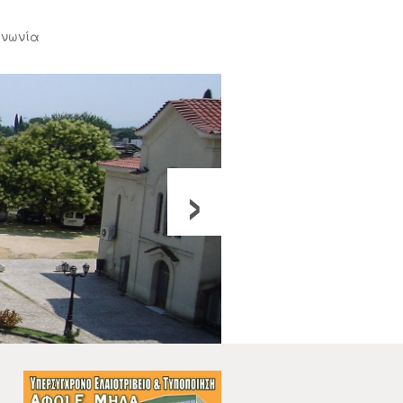
ινωνία
›