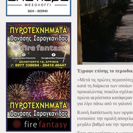
Έγραφε επίσης το περιοδι
«Μετά τις πρώτες περισσότε
κατά τη διάρκεια των οποίων
προκαλώντας ποικίλα σχόλια
πρώτα αερόστατα κατάφεραν 
για λίγο πάνω από το γαλανό
Κοινή διαπίστωση των οργανω
ευνοούσε την ομαλή απογείω
μεγάλο βαθμό και την προσγ