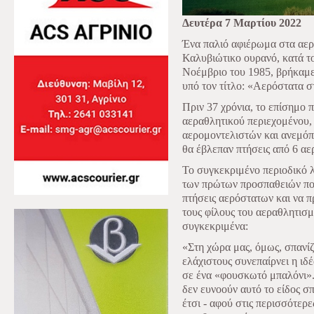
Δευτέρα 7 Μαρτίου 2022
Ένα παλιό αφιέρωμα στα αερ
Καλυβιώτικο ουρανό, κατά τ
Νοέμβριο του 1985, βρήκαμε
υπό τον τίτλο: «Αερόστατα σ
Πριν 37 χρόνια, το επίσημο
αεραθλητικού περιεχομένου, 
αερομοντελιστών και ανεμόπ
θα έβλεπαν πτήσεις από 6 αε
Το συγκεκριμένο περιοδικό λ
των πρώτων προσπαθειών που
πτήσεις αερόστατων και να 
τους φίλους του αεραθλητισ
συγκεκριμένα:
«Στη χώρα μας, όμως, σπανίζ
ελάχιστους συνεπαίρνει η ιδ
σε ένα «φουσκωτό μπαλόνι».
δεν ευνοούν αυτό το είδος σπ
έτσι - αφού στις περισσότερες