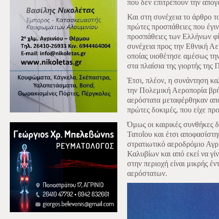
που δεν επιτρέπουν την απογ
Και στη συνέχεια το άρθρο τ
πρώτες προσπάθειες που έγιν
προσπάθειες των Ελλήνων φ
συνέχεια προς την Εθνική Αε
οποίας υιοθέτησε αμέσως την
στα πλαίσια της γιορτής της
Έτσι, πλέον, η συνάντηση κ
την Πολεμική Αεροπορία βρήκ
αερόστατα μεταφέρθηκαν από
πρώτες δοκιμές, που είχε προ
Όμως οι καιρικές συνθήκες δ
Τατοΐου και έτσι αποφασίστ
στρατιωτικό αεροδρόμιο Αγρ
Καλυβίων και από εκεί να γίν
στην περιοχή είναι μικρής έ
αερόστατων.