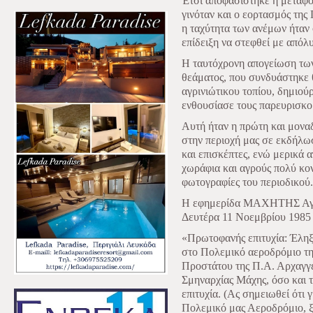
Έτσι αποφασίστηκε η μεταφο
γινόταν και ο εορτασμός της
η ταχύτητα των ανέμων ήταν 
επίδειξη να στεφθεί με απόλυ
Η ταυτόχρονη απογείωση των
θεάματος, που συνδυάστηκε θ
αγρινιώτικου τοπίου, δημιού
ενθουσίασε τους παρευρισκο
Αυτή ήταν η πρώτη και μονα
στην περιοχή μας σε εκδήλω
και επισκέπτες, ενώ μερικά
χωράφια και αγρούς πολύ κον
φωτογραφίες του περιοδικού.
Η εφημερίδα ΜΑΧΗΤΗΣ Αγρι
Δευτέρα 11 Νοεμβρίου 1985
«Πρωτοφανής επιτυχία: Έληξα
στο Πολεμικό αεροδρόμιο της
Προστάτου της Π.Α. Αρχαγγέ
Σμηναρχίας Μάχης, όσο και 
επιτυχία. (Ας σημειωθεί ότι 
Πολεμικό μας Αεροδρόμιο, ξ