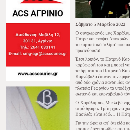
Σάββατο 5 Μαρτίου 2022
Ο συγχωριανός μας Χαράλαμ
Πάτρα και ενόψει Αποκριών 
το εορταστικό ¨κλίμα¨ που υπ
πρωτεύουσα!
Έτσι λοιπόν, το Πατρινό Καρ
κορύφωσή του και μπορεί να
τα άρματα του Πατρινού Καρ
Καρνάβαλο έκαναν την εμφάνι
από δύο χρόνια πανδημίας αντ
πλατεία Γεωργίου τα υποδέχτ
φωτεινό και καρναβαλικό τόν
Ο Χαράλαμπος Μπελεβώνης μ
ατμόσφαιρα: Τρίτη χρονιά χω
Βασιλιάς είναι εδώ… Η Πάτ
Για την ώρα κι απ΄ ότι είδα 
κόσμος έρχεται -ιδίως φοιτητ