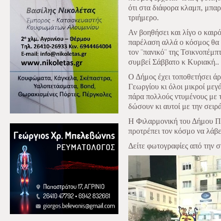
ότι στα διάφορα κλαμπ, μπαρ 
τριήμερο.
Αν βοηθήσει και λίγο ο καιρ
παρέλαση αλλά ο κόσμος θα 
τον ¨πανικό¨ της Τσικνοπέμπτ
συμβεί Σάββατο κ Κυριακή..
Ο Δήμος έχει τοποθετήσει ά
Γεωργίου κι όλοι μικροί με
πάρα πολλούς ντυμένους με 
δώσουν κι αυτοί με την σειρ
Η Φιλαρμονική του Δήμου Πα
προτρέπει τον κόσμο να λάβε
Δείτε φωτογραφίες από την σ