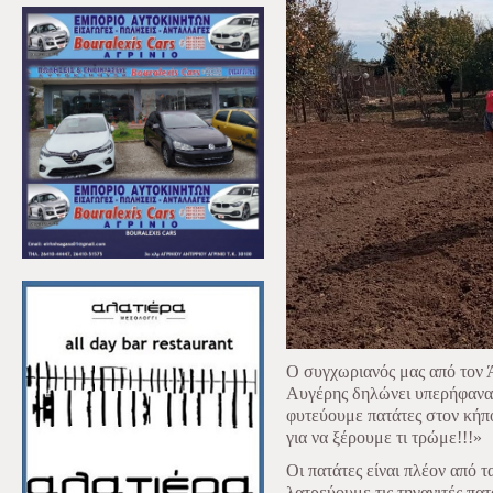
Ο συγχωριανός μας από τον
Αυγέρης δηλώνει υπερήφανα:
φυτεύουμε πατάτες στον κήπ
για
να
ξέρουμε
τι
τρώμε
!!!»
Οι πατάτες είναι πλέον από τ
λατρεύουμε τις τηγανιτές πα