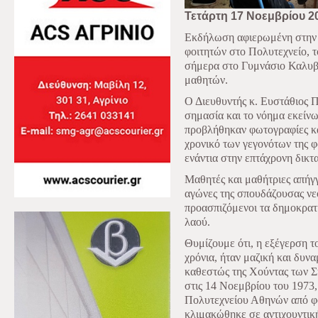
Τετάρτη 17 Νοεμβρίου 2
Εκδήλωση αφιερωμένη στην
φοιτητών στο Πολυτεχνείο, 
σήμερα στο Γυμνάσιο Καλυβί
μαθητών.
Ο Διευθυντής κ. Ευστάθιος 
σημασία και το νόημα εκείνω
προβλήθηκαν φωτογραφίες κα
χρονικό των γεγονότων της φ
ενάντια στην επτάχρονη δικτα
Μαθητές και μαθήτριες απήγγ
αγώνες της σπουδάζουσας νεο
προασπιζόμενοι τα δημοκρατι
λαού.
Θυμίζουμε ότι, η εξέγερση τ
χρόνια, ήταν μαζική και δυν
καθεστώς της Χούντας των Σ
στις 14 Νοεμβρίου του 1973
Πολυτεχνείου Αθηνών από φο
κλιμακώθηκε σε αντιχουντικ