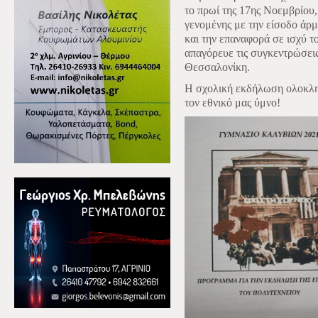
το πρωί της 17ης Νοεμβρίου,
γενομένης με την είσοδο άρ
και την επαναφορά σε ισχύ τ
απαγόρευε τις συγκεντρώσεις
Θεσσαλονίκη.
Η σχολική εκδήλωση ολοκλη
τον εθνικό μας ύμνο!