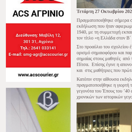
Τετάρτη 27 Οκτωβρίου 20
Πραγματοποιήθηκε σήμερα σ
εκδήλωση που ήταν αφιερωμέ
1940, με τη συμμετοχή εκπα
τον τίτλο «η Ελλάδα στον Β
Στο προαύλιο του σχολείου έ
ορισμό σημαιοφόρου και παρ
σημαίας στους μαθητές
από 
Πίτσα.
Επίσης έγινε η απον
και
στις μαθήτριες που πρώτ
Κατόπιν στην αίθουσα εκδη
πραγματοποιήθηκε η γιορτή τ
γεγονότα του Έπους του ’40 
χρονικών των ιστορικών γεγ