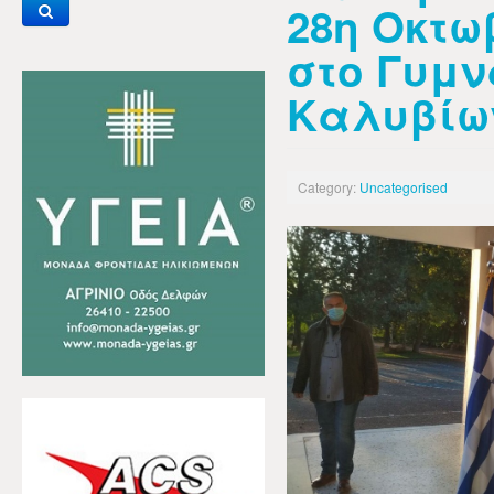
28η Οκτω
στο Γυμν
Καλυβίω
Category:
Uncategorised