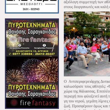
αξιόλογη συμμετοχή των αθ
στους διοργανωτές και καλή 
Ο
Αντιπεριφερειάρχης Δυτι
καλωσόρισε τους αθλητές: «Ό
χώρα της θάλασσας. Επιπλέο
περιοχή που φιλοξενεί αυτή 
γη του νερού, γεμάτη λίμνες
ζωή. Προσφέρουν όμως και π