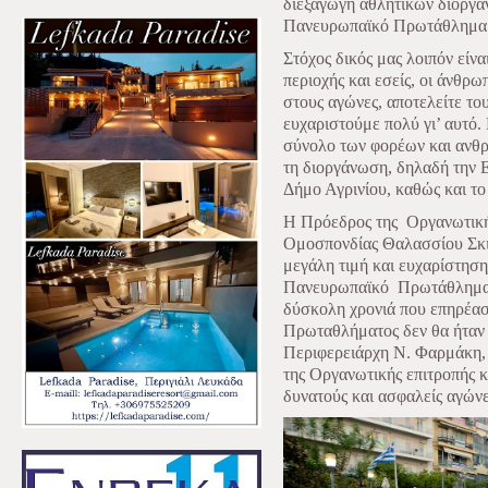
διεξαγωγή αθλητικών διοργ
Πανευρωπαϊκό Πρωτάθλημα 
Στόχος δικός μας λοιπόν είνα
περιοχής και εσείς, οι άνθρ
στους αγώνες, αποτελείτε το
ευχαριστούμε πολύ γι’ αυτό.
σύνολο των φορέων και ανθρ
τη διοργάνωση, δηλαδή την 
Δήμο Αγρινίου, καθώς και τ
H Πρόεδρος της
Οργανωτική
Ομοσπονδίας Θαλασσίου Σκι
μεγάλη τιμή και ευχαρίστηση
Πανευρωπαϊκό
Πρωτάθλημα
δύσκολη χρονιά που επηρέασ
Πρωταθλήματος δεν θα ήταν 
Περιφερειάρχη Ν. Φαρμάκη,
της Οργανωτικής επιτροπής 
δυνατούς και ασφαλείς αγώνε