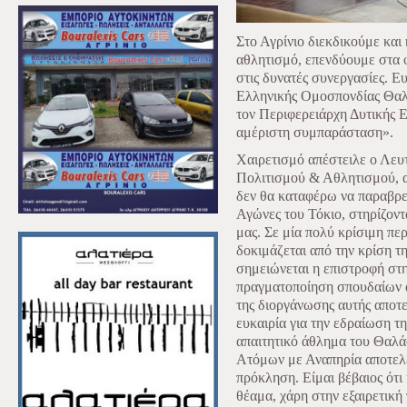
Στο Αγρίνιο διεκδικούμε και
αθλητισμό, επενδύουμε στα 
στις δυνατές συνεργασίες. 
Ελληνικής Ομοσπονδίας Θαλ
τον Περιφερειάρχη Δυτικής 
αμέριστη συμπαράσταση».
Χαιρετισμό απέστειλε ο Λευ
Πολιτισμού & Αθλητισμού, 
δεν θα καταφέρω να παραβρ
Αγώνες του Τόκιο, στηρίζον
μας. Σε μία πολύ κρίσιμη πε
δοκιμάζεται από την κρίση τη
σημειώνεται η επιστροφή στη
πραγματοποίηση σπουδαίων 
της διοργάνωσης αυτής αποτε
ευκαιρία για την εδραίωση τη
απαιτητικό άθλημα του Θαλάσ
Ατόμων με Αναπηρία αποτελε
πρόκληση. Είμαι βέβαιος ότ
θέαμα, χάρη στην εξαιρετική