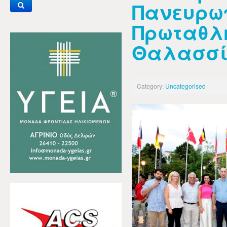
Πανευρω
Πρωταθλ
Θαλασσί
Category:
Uncategorised