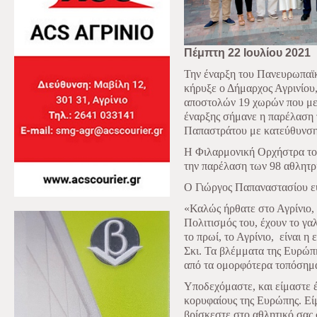
Πέμπτη 22 Ιουλίου 2021
Την έναρξη του Πανευρωπαϊ
κήρυξε ο Δήμαρχος Αγρινίου
αποστολών 19 χωρών που μετ
έναρξης σήμανε η
παρέλαση 
Παπαστράτου με κατεύθυνση 
Η Φιλαρμονική Ορχήστρα το
την παρέλαση των 98 αθλητρ
Ο Γιώργος Παπαναστασίου ευ
«Καλώς ήρθατε στο Αγρίνιο, 
Πολιτισμός του, έχουν το γ
το πρωί, το Αγρίνιο,
είναι η
Σκι. Τα βλέμματα της Ευρώπη
από τα ομορφότερα τοπόσημα
Υποδεχόμαστε, και είμαστε έ
κορυφαίους της Ευρώπης. Είμ
βρίσκεστε στο αθλητικό σας 