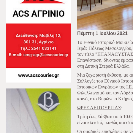
Πέμπτη 1 Ιουλίου 2021
Το Εθνικό Ιστορικό Μουσείο
Ιεράς Πόλεως Μεσολογγίου, 
τον τίτλο "ΕΠΑΝΑCYΣΤΑΣΗ
Επανάσταση, δίνοντας έμφασ
στη Δυτική Στερεά Ελλάδα.
Μια ξεχωριστή έκθεση, με αυ
Συλλογές του Εθνικού Ιστορ
Ιστορικών Εγγράφων της Ι.Ε
Φιλελληνισμό και τον Λόρδο 
κοινό, στο Βυρώνειο Κτήριο
ΩΡΕΣ ΛΕΙΤΟΥΡΓΙΑΣ
:
Τρίτη
έως
Σάββατο
από 10:0
είναι κλειστό,
καθώς και στι
Οι ομαδικές επισκέψεις σε 