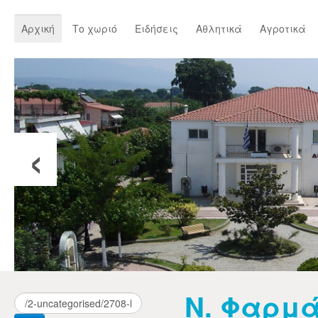
Αρχική
Το χωριό
Ειδήσεις
Αθλητικά
Αγροτικά
‹
Ν. Φαρμά