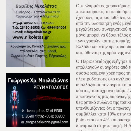
Ο κ. Φαρμάκης χαρακτήρισε 
πρωτοποριακό, το οποίο όμως
έχει όλες τις προϋποθέσεις 
από την υλοποίηση ενός μεγ
μεγαλύτερου συνεργατικού π
μόνο μπορεί να θέσει τέλος 
των αγροτών και της τοπικής 
Ελλάδα και στην πρωτοπορία
κατεύθυνση της πράσινης αν
Ο Περιφερειάρχης εξήγησε π
απαλλαγούν οι αγρότες από τ
συσσωρευμένα χρέη προς τη
ηλεκτροδότησης στα αντλιοσ
απαλλάξουμε τον αγροτικό μ
κόστος, ταυτόχρονα σπάμε έ
πρωτογενούς μας παραγωγής, 
θεωρητικό πυλώνα της τοπικ
υπενθυμίζοντας ότι ο πρωτο
συμβάλλει κατά 10% στην τοπ
βρίσκεται στο 4% και απασχο
δυναμικού στην περιοχή. Η Δ