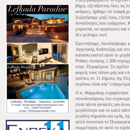
βήμα, εξετάζοντας όλες τις λ
ανάγκες, ήρθαμε σε επαφή μ
Συζητήσαμε μαζί τους, εξετά
δυνατότητες που υπάρχουν. 
μπροστά, να οργανώσει και ν
δεν μείναμε εκεί.
Ερευνήσαμε, διεκδικήσαμε κ
Αγροτικής Ανάπτυξης και τον
κατασκευαστεί αυτό το μεγάλ
Polder, έκτασης 1.300 στρεμ
στην
Περιφέρεια. Το σχέδιο
φορείς τους τόπου μας και ε
πολίτες σε 11 δήμους της Πε
περίπου είναι κατ’ επάγγελμα
Ο κ. Φαρμάκης ευχαρίστησε 
συνοδοιπόρους του συγκεκρι
είναι πάντα ανοικτές για όλο
μεγαλύτερο και το καλό πάντα
μεγάλη σημασία για εμάς, όχ
αλλά συνολικά το Περιφερεια
συμμέτοχος σε αυτό το σχέδι