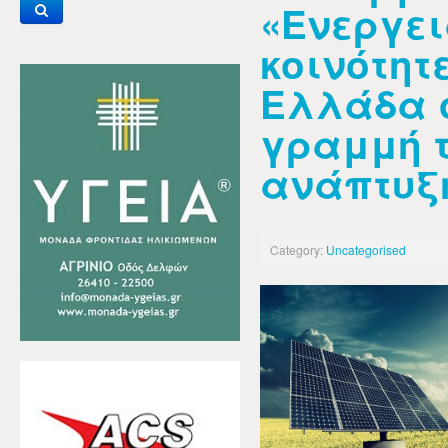
«Ενεργει
κοινότητε
Ελλάδα 
γραμμή 
ανάπτυξ
Category:
Uncategorised