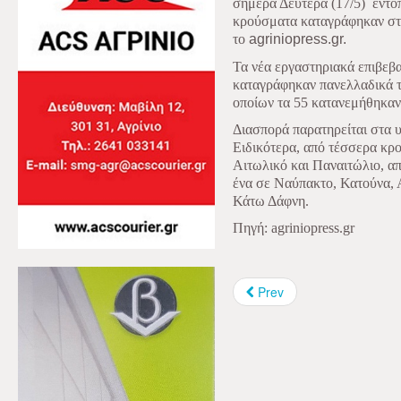
σήμερα Δευτέρα (17/5)
εντο
κρούσματα καταγράφηκαν στ
το
agriniopress.gr
.
Τα νέα εργαστηριακά επιβεβ
καταγράφηκαν πανελλαδικά τι
οποίων τα 55 κατανεμήθηκαν
Διασπορά παρατηρείται στα 
Ειδικότερα, από τέσσερα κρ
Αιτωλικό και Παναιτώλιο, α
ένα σε Ναύπακτο, Κατούνα, 
Κάτω Δάφνη.
Πηγή: agriniopress.gr
Prev