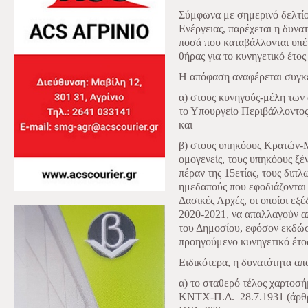
Σύμφωνα με σημερινό δελτί
Ενέργειας, παρέχεται η δυνα
ποσά που καταβάλλονται υπέ
θήρας για το κυνηγετικό έτο
Η απόφαση αναφέρεται συγκ
α) στους κυνηγούς-μέλη τω
το Υπουργείο Περιβάλλοντος
και
β) στους υπηκόους Κρατών-
ομογενείς, τους υπηκόους ξ
πέραν της 15ετίας, τους διπ
ημεδαπούς που εφοδιάζονται 
Δασικές Αρχές, οι οποίοι εξέ
2020-2021, να απαλλαγούν 
του Δημοσίου, εφόσον εκδώσ
προηγούμενο κυνηγετικό έτο
Ειδικότερα, η δυνατότητα α
α) το σταθερό τέλος χαρτοσή
ΚΝΤΧ-Π.Δ.
28.7.1931 (άρθ