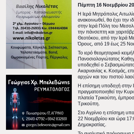
Πέμπτη 16 Νοεμβρίου 2
Η Ιερά Μητρόπολις Αιτωλί
ανακοινωθεί, θα έχει την ι
στην Ιερά Πόλη του Μεσολο
την πάνσεπτη και χαριτόβ
Θεοτόκου, από την Ιερά Μ
Όρους, από 19 έως 25 Νο
Το ιερό θεομητορικό κειμή
Πανοσιολογιώτατος Καθηγ
υποδεχθεί ο Σεβασμιώτατο
Ακαρνανίας κ. Κοσμάς, επ
αρχών και του πιστού λαο
Η επίσημη υποδοχή στην 
πραγματοποιηθεί την Κυρι
πλατεία Τρικούπη, έμπροσ
Τρικούπη.
Στο Αγρίνιο η επίσημη υπ
22 Νοεμβρίου και ώρα 17:0
Δημοκρατίας.
Το αναλυτικό πρόγραμμα π