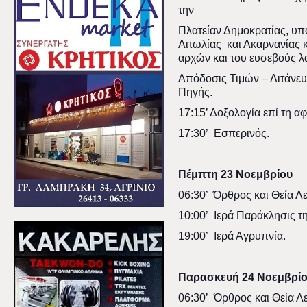
την
Πλατείαν Δημοκρατίας, υ
Αιτωλίας και Ακαρνανίας κ
αρχών και του ευσεβούς λ
Απόδοσις Τιμών – Λιτάνε
Πηγής.
17:15’ Δοξολογία επί τη αφ
17:30’ Εσπερινός.
Πέμπτη 23 Νοεμβρίου
06:30’ Όρθρος και Θεία Λε
10:00’ Ιερά Παράκλησις τ
19:00’ Ιερά Αγρυπνία.
Παρασκευή 24 Νοεμβρί
06:30’ Όρθρος και Θεία Λε