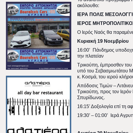
ακόλουθο:
ΙΕΡΑ ΠΟΛΙΣ ΜΕΣΟΛΟΓΓ
ΙΕΡΟΣ ΜΗΤΡΟΠΟΛΙΤΙΚΟ
Ο Ιερός Ναός θα παραμένει
Κυριακή 19 Νοεμβρίου
16:00’ Πάνδημος υποδοχή 
την πλατείαν
Τρικούπη, έμπροσθεν του 
υπό του Σεβασμιωτάτου Μ
κ. Κοσμά, του ιερού κλήρο
Απόδοσις Τιμών – Λιτάνευ
Τρικούπη, προς τον Ιερόν
Σπυρίδωνος.
16:15’ Δοξολογία επί τη αφ
19:30’ – 01:00’ Ιερά Αγρυ