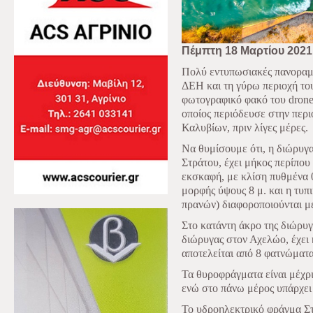
Πέμπτη 18 Μαρτίου 2021
Πολύ εντυπωσιακές πανοραμι
ΔΕΗ και τη γύρω περιοχή το
φωτογραφικό φακό του
drone
οποίος περιόδευσε στην περι
Καλυβίων, πριν λίγες μέρες.
Να θυμίσουμε ότι, η διώρυγ
Στράτου, έχει μήκος περίπου 
εκσκαφή, με κλίση πυθμένα 
μορφής ύψους 8 μ. και η τυπι
πρανών) διαφοροποιούνται με
Στο κατάντη άκρο της διώρυγ
διώρυγας στον Αχελώο, έχει 
αποτελείται από 8 φατνώματ
Τα θυροφράγματα είναι μέχρι
ενώ στο πάνω μέρος υπάρχει 
Το υδροηλεκτρικό φράγμα Στ