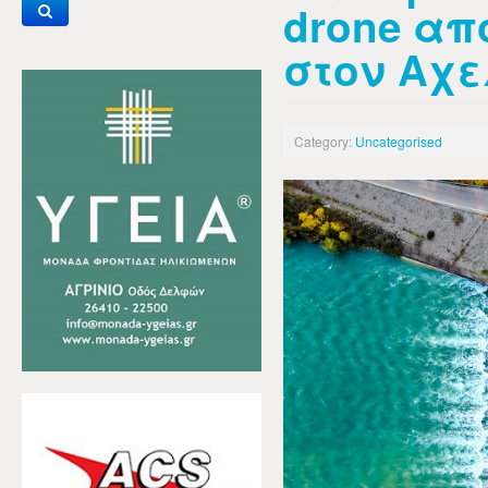
drone απ
στον Αχ
Category:
Uncategorised